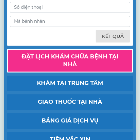
KẾT QUẢ
ĐẶT LỊCH KHÁM CHỮA BỆNH TẠI
NHÀ
KHÁM TẠI TRUNG TÂM
GIAO THUỐC TẠI NHÀ
BẢNG GIÁ DỊCH VỤ
TIÊM VẮC XIN