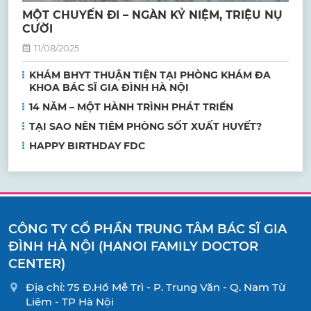
MỘT CHUYẾN ĐI – NGÀN KỶ NIỆM, TRIỆU NỤ
CƯỜI
11/08/2025
KHÁM BHYT THUẬN TIỆN TẠI PHÒNG KHÁM ĐA
KHOA BÁC SĨ GIA ĐÌNH HÀ NỘI
14 NĂM – MỘT HÀNH TRÌNH PHÁT TRIỂN
TẠI SAO NÊN TIÊM PHÒNG SỐT XUẤT HUYẾT?
HAPPY BIRTHDAY FDC
CÔNG TY CỔ PHẦN TRUNG TÂM BÁC SĨ GIA
ĐÌNH HÀ NỘI (HANOI FAMILY DOCTOR
CENTER)
Địa chỉ: 75 Đ.Hồ Mễ Trì - P. Trung Văn - Q. Nam Từ
Liêm - TP Hà Nội