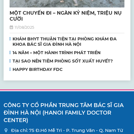
MỘT CHUYẾN ĐI – NGÀN KỶ NIỆM, TRIỆU NỤ
CƯỜI
11/08/2025
KHÁM BHYT THUẬN TIỆN TẠI PHÒNG KHÁM ĐA
KHOA BÁC SĨ GIA ĐÌNH HÀ NỘI
14 NĂM – MỘT HÀNH TRÌNH PHÁT TRIỂN
TẠI SAO NÊN TIÊM PHÒNG SỐT XUẤT HUYẾT?
HAPPY BIRTHDAY FDC
CÔNG TY CỔ PHẦN TRUNG TÂM BÁC SĨ GIA
ĐÌNH HÀ NỘI (HANOI FAMILY DOCTOR
CENTER)
Địa chỉ: 75 Đ.Hồ Mễ Trì - P. Trung Văn - Q. Nam Từ