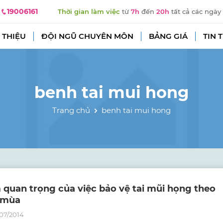
19006161
Thời gian làm việc
từ
7h
đến
20h
tất cả các ngày
 THIỆU
ĐỘI NGŨ CHUYÊN MÔN
BẢNG GIÁ
TIN 
benh tai mui hong
Trang chủ
benh tai mui hong
 quan trọng của việc bảo vệ tai mũi họng theo
 mùa
07/2014