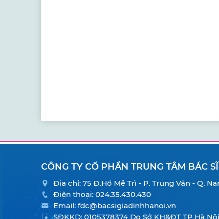
CÔNG TY CỔ PHẦN TRUNG TÂM BÁC SĨ
Địa chỉ: 75 Đ.Hồ Mễ Trì - P. Trung Văn - Q. 
Điện thoại:
024.35.430.430
Email:
fdc@bacsigiadinhhanoi.vn
SĐKKD: 0105378374 Do Sở KH&ĐT TP Hà Nội 