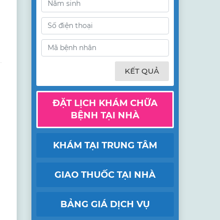
KẾT QUẢ
ĐẶT LỊCH KHÁM CHỮA
BỆNH TẠI NHÀ
KHÁM TẠI TRUNG TÂM
GIAO THUỐC TẠI NHÀ
BẢNG GIÁ DỊCH VỤ