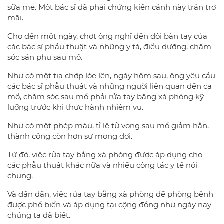
sữa mẹ. Một bác sĩ đã phải chứng kiến cảnh này trăn trở
mãi.
Cho đến một ngày, chợt ông nghĩ đến đôi bàn tay của
các bác sĩ phẫu thuật và những y tá, điều dưỡng, chăm
sóc sản phụ sau mổ.
Như có một tia chớp lóe lên, ngày hôm sau, ông yêu cầu
các bác sĩ phẫu thuật và những người liên quan đến ca
mổ, chăm sóc sau mổ phải rửa tay bằng xà phòng kỹ
lưỡng trước khi thực hành nhiệm vụ.
Như có một phép màu, tỉ lệ tử vong sau mổ giảm hẳn,
thành công còn hơn sự mong đợi.
Từ đó, việc rửa tay bằng xà phòng được áp dụng cho
các phẫu thuật khác nữa và nhiều công tác y tế nói
chung.
Và dần dần, việc rửa tay bằng xà phòng để phòng bệnh
được phổ biến và áp dụng tại cộng đồng như ngày nay
chúng ta đã biết.