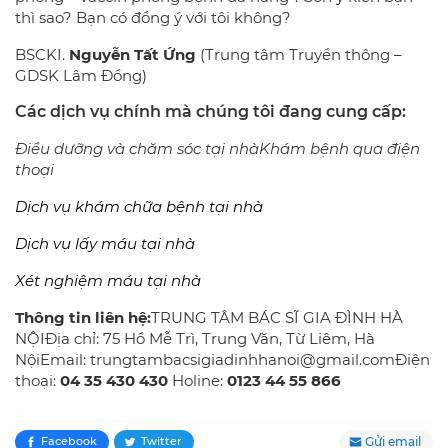
thì sao? Bạn có đồng ý với tôi không?
BSCKI.
Nguyễn Tất Ứng
(Trung tâm Truyền thông –
GDSK Lâm Đồng)
Các dịch vụ chính mà chúng tôi đang cung cấp:
Điều dưỡng và chăm sóc tại nhàKhám bệnh qua điện
thoại
Dịch vụ khám chữa bệnh tại nhà
Dịch vụ lấy máu tại nhà
Xét nghiệm máu tại nhà
Thông tin liên hệ:
TRUNG TÂM BÁC SĨ GIA ĐÌNH HÀ
NỘIĐịa chỉ: 75 Hồ Mễ Trì, Trung Văn, Từ Liêm, Hà
NộiEmail: trungtambacsigiadinhhanoi@gmail.comĐiện
thoại:
04 35 430 430
Holine:
0123 44 55 866
Gửi email
Facebook
Twitter