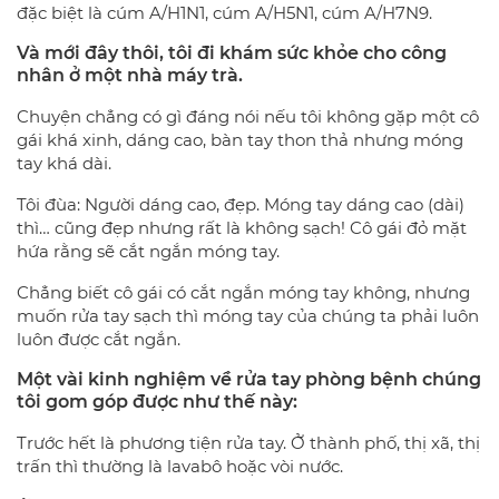
đặc biệt là cúm A/H1N1, cúm A/H5N1, cúm A/H7N9.
Và mới đây thôi, tôi đi khám sức khỏe cho công
nhân ở một nhà máy trà.
Chuyện chẳng có gì đáng nói nếu tôi không gặp một cô
gái khá xinh, dáng cao, bàn tay thon thả nhưng móng
tay khá dài.
Tôi đùa: Người dáng cao, đẹp. Móng tay dáng cao (dài)
thì… cũng đẹp nhưng rất là không sạch! Cô gái đỏ mặt
hứa rằng sẽ cắt ngắn móng tay.
Chẳng biết cô gái có cắt ngắn móng tay không, nhưng
muốn rửa tay sạch thì móng tay của chúng ta phải luôn
luôn được cắt ngắn.
Một vài kinh nghiệm về rửa tay phòng bệnh chúng
tôi gom góp được như thế này:
Trước hết là phương tiện rửa tay. Ở thành phố, thị xã, thị
trấn thì thường là lavabô hoặc vòi nước.