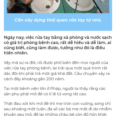
Cần xây dựng thói quen rửa tay từ nhỏ.
Ngày nay, việc rửa tay bằng xà phòng và nước sạch
có giá trị phòng bệnh cao, rất dễ hiểu và dễ làm, ai
cũng biết, cũng làm được, tưởng như đó là điều
hiển nhiên.
Vậy mà sự ra đời, rồi được phổ biến đến mọi người của
việc rửa tay phòng bệnh, lại trải qua một quá trình rất
dài, đôi khi phải trả một giá khá đắt. Câu chuyện xảy ra
cách đây khoảng gần 200 năm.
Tại một bệnh viện lớn ở Pháp, người ta thấy rằng các
sản phụ phải mổ đẻ có tỉ lệ tử vong rất cao.
Thật đau xót khi mổ đẻ thì mẹ tròn con vuông, song chỉ
sau khoảng một tuần, đa số các bà mẹ mất đi do nhiễm
khuẩn sau mổ, để lại những cháu bé còn đỏ hỏn khát