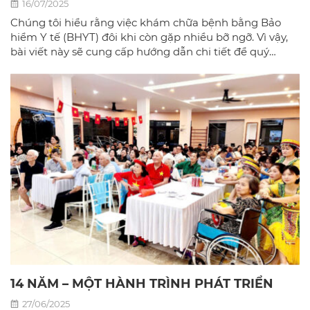
16/07/2025
Chúng tôi hiểu rằng việc khám chữa bệnh bằng Bảo
hiểm Y tế (BHYT) đôi khi còn gặp nhiều bỡ ngỡ. Vì vậy,
bài viết này sẽ cung cấp hướng dẫn chi tiết để quý
khách có thể sử dụng BHYT một cách dễ dàng và hiệu
quả nhất tại phòng khám đa khoa Bác sĩ gia đình hà
Nội.
14 NĂM – MỘT HÀNH TRÌNH PHÁT TRIỂN
27/06/2025