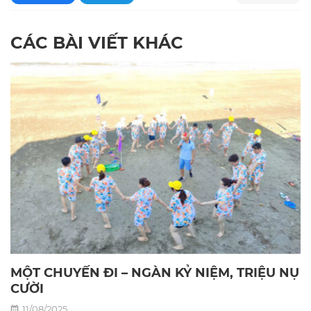
CÁC BÀI VIẾT KHÁC
MỘT CHUYẾN ĐI – NGÀN KỶ NIỆM, TRIỆU NỤ
CƯỜI
11/08/2025