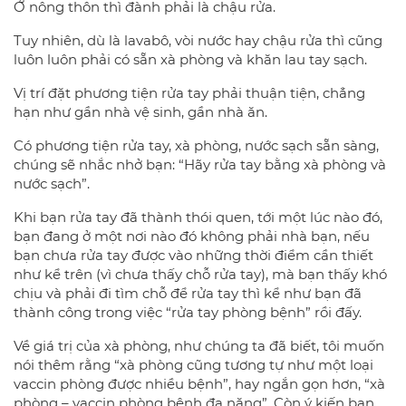
Ở nông thôn thì đành phải là chậu rửa.
Tuy nhiên, dù là lavabô, vòi nước hay chậu rửa thì cũng
luôn luôn phải có sẵn xà phòng và khăn lau tay sạch.
Vị trí đặt phương tiện rửa tay phải thuận tiện, chẳng
hạn như gần nhà vệ sinh, gần nhà ăn.
Có phương tiện rửa tay, xà phòng, nước sạch sẵn sàng,
chúng sẽ nhắc nhở bạn: “Hãy rửa tay bằng xà phòng và
nước sạch”.
Khi bạn rửa tay đã thành thói quen, tới một lúc nào đó,
bạn đang ở một nơi nào đó không phải nhà bạn, nếu
bạn chưa rửa tay được vào những thời điểm cần thiết
như kể trên (vì chưa thấy chỗ rửa tay), mà bạn thấy khó
chịu và phải đi tìm chỗ để rửa tay thì kể như bạn đã
thành công trong việc “rửa tay phòng bệnh” rồi đấy.
Về giá trị của xà phòng, như chúng ta đã biết, tôi muốn
nói thêm rằng “xà phòng cũng tương tự như một loại
vaccin phòng được nhiều bệnh”, hay ngắn gọn hơn, “xà
phòng – vaccin phòng bệnh đa năng”. Còn ý kiến bạn