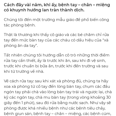
Cách đây vài năm, khi ấy, bệnh tay – chân – miệng
có khuynh hướng lan tràn thành dịch.
Chúng tôi đến một trường mẫu giáo để phổ biến công
tác phòng bệnh.
Thật là thương khi thấy cô giáo và các bé chăm chỉ rửa
tay đến mức bàn tay của các cháu có dấu hiệu của “xà
phòng ăn da tay”.
Tất nhiên chúng tôi hướng dẫn cô trò những thời điểm
rửa tay cần thiết, ấy là trước khi ăn, sau khi đi vệ sinh,
trước khi chuẩn bị bữa ăn, trước khi đến trường và sau
khi từ trường về nhà.
Về cách rửa tay: sau khi xát xà phòng đủ, chúng ta hãy
xoa xà phòng từ cổ tay đến lòng bàn tay, chụm các đầu
ngón tay phải chà vào lòng bàn tay trái và ngược lại, chà
kỹ các ngón tay, chà mu bàn tay (trong vòng khoảng 30
giây đến 1 phút), sau đó rửa bằng nước sạch. Như vậy sẽ
phòng được khá nhiều bệnh như các bệnh tiêu chảy,
bệnh giun sán, bệnh tay – chân – miệng, các bệnh cúm,