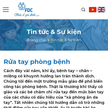
Tin tức & Sự kiện
Trang chủ
Tin tức & Sự kiện
Rửa tay phòng bệnh
Cách đây vài năm, khi ấy, bệnh tay – chân –
miệng có khuynh hướng lan tràn thành dịch.
Chúng tôi đến một trường mẫu giáo để phổ biến
công tác phòng bệnh. Thật là thương khi thấy cô
giáo và các bé chăm chỉ rửa tay đến mức bàn tay
của các cháu có dấu hiệu của “xà phòng ăn da
tay”. Tất nhiên chúng tôi hướng dẫn cô trò những
thời điểm rửa tay cần thiết, ấy là trước khi ăn,