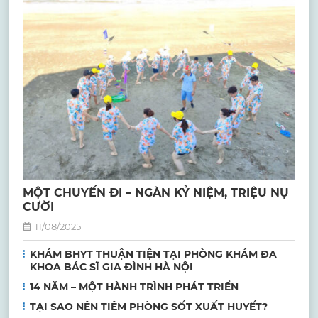
MỘT CHUYẾN ĐI – NGÀN KỶ NIỆM, TRIỆU NỤ
CƯỜI
11/08/2025
KHÁM BHYT THUẬN TIỆN TẠI PHÒNG KHÁM ĐA
KHOA BÁC SĨ GIA ĐÌNH HÀ NỘI
14 NĂM – MỘT HÀNH TRÌNH PHÁT TRIỂN
TẠI SAO NÊN TIÊM PHÒNG SỐT XUẤT HUYẾT?