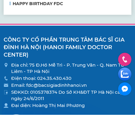
HAPPY BIRTHDAY FDC
CÔNG TY CỔ PHẦN TRUNG TÂM BÁC SĨ GIA
ĐÌNH HÀ NỘI (HANOI FAMILY DOCTOR
CENTER)
Địa chỉ: 75 Đ.Hồ Mễ Trì - P. Trung Văn - Q. Nam Từ
Liêm - TP Hà Nội
Điện thoại:
024.35.430.430
Email:
fdc@bacsigiadinhhanoi.vn
SĐKKD: 0105378374 Do Sở KH&ĐT TP Hà Nội cấp
ngày 24/6/2011
Đại diện: Hoàng Thị Mai Phương