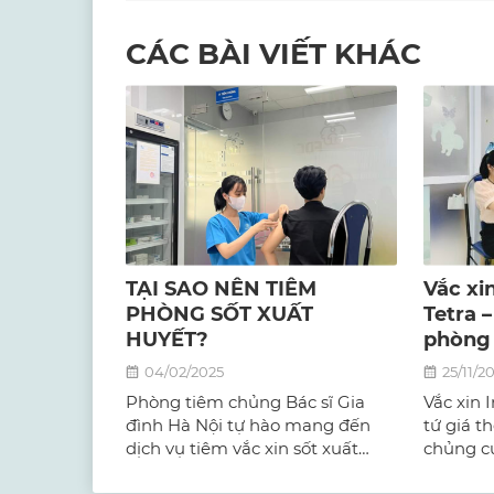
CÁC BÀI VIẾT KHÁC
TẠI SAO NÊN TIÊM
Vắc xi
PHÒNG SỐT XUẤT
Tetra 
HUYẾT?
phòng
04/02/2025
25/11/2
Phòng tiêm chủng Bác sĩ Gia
Vắc xin I
đình Hà Nội tự hào mang đến
tứ giá t
dịch vụ tiêm vắc xin sốt xuất
chủng c
huyết
(H1N1, H