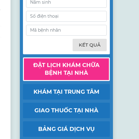
ý
KẾT QUẢ
ĐẶT LỊCH KHÁM CHỮA
BỆNH TẠI NHÀ
KHÁM TẠI TRUNG TÂM
GIAO THUỐC TẠI NHÀ
BẢNG GIÁ DỊCH VỤ