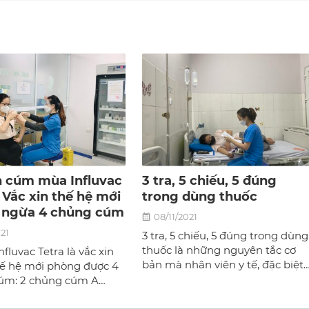
n cúm mùa Influvac
3 tra, 5 chiếu, 5 đúng
– Vắc xin thế hệ mới
trong dùng thuốc
 ngừa 4 chủng cúm
08/11/2021
021
3 tra, 5 chiếu, 5 đúng trong dùng
thuốc là những nguyên tắc cơ
nfluvac Tetra là vắc xin
bản mà nhân viên y tế, đặc biệt
hế hệ mới phòng được 4
là điều dưỡng phải thuộc và hiể
úm: 2 chủng cúm A
để đảm bảo an toàn và tránh
3N2) và 2 chủng cúm B
nhầm lẫn trong việc sử dụng