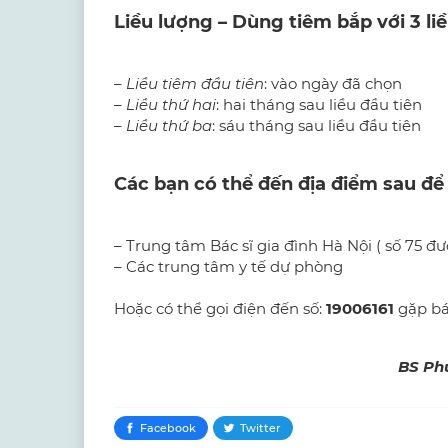
Liều lượng – Dùng tiêm bắp với 3 li
–
Liều tiêm đầu tiên
: vào ngày đã chọn
–
Liều thứ hai
: hai tháng sau liều đầu tiên
–
Liều thứ ba
: sáu tháng sau liều đầu tiên
Các bạn có thể đến địa điểm sau để
– Trung tâm Bác sĩ gia đình Hà Nội ( số 75 đư
– Các trung tâm y tế dự phòng
Hoặc có thể gọi điện đến số:
19006161
gặp bác
BS Phương – CKI Y 
Facebook
Twitter