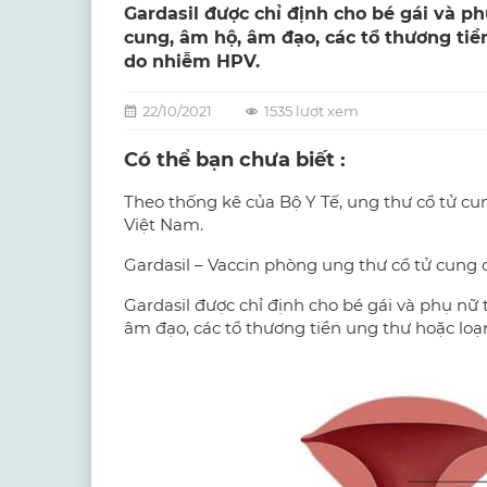
Gardasil được chỉ định cho bé gái và p
cung, âm hộ, âm đạo, các tổ thương tiề
do nhiễm HPV.
22/10/2021
1535 lượt xem
Có thể bạn chưa biết :
Theo thống kê của Bộ Y Tế, ung thư cổ tử c
Việt Nam.
Gardasil – Vaccin phòng ung thư cổ tử cung
Gardasil được chỉ định cho bé gái và phụ nữ
âm đạo, các tổ thương tiền ung thư hoặc loạ