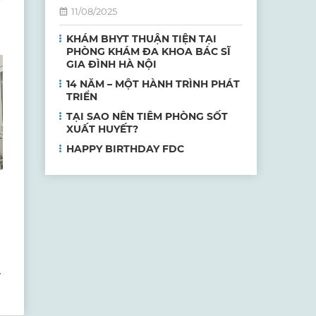
11/08/2025
KHÁM BHYT THUẬN TIỆN TẠI
PHÒNG KHÁM ĐA KHOA BÁC SĨ
GIA ĐÌNH HÀ NỘI
14 NĂM – MỘT HÀNH TRÌNH PHÁT
TRIỂN
TẠI SAO NÊN TIÊM PHÒNG SỐT
XUẤT HUYẾT?
HAPPY BIRTHDAY FDC
u