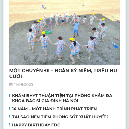
MỘT CHUYẾN ĐI – NGÀN KỶ NIỆM, TRIỆU NỤ
CƯỜI
11/08/2025
KHÁM BHYT THUẬN TIỆN TẠI PHÒNG KHÁM ĐA
KHOA BÁC SĨ GIA ĐÌNH HÀ NỘI
14 NĂM – MỘT HÀNH TRÌNH PHÁT TRIỂN
TẠI SAO NÊN TIÊM PHÒNG SỐT XUẤT HUYẾT?
HAPPY BIRTHDAY FDC