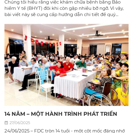
Chúng tôi hiểu rằng việc khám chữa bệnh bằng Bảo
hiểm Y tế (BHYT) đôi khi còn gặp nhiều bỡ ngỡ. Vì vậy,
bài viết này sẽ cung cấp hướng dẫn chi tiết để quý
khách có thể sử dụng BHYT một cách dễ dàng và hiệu
quả nhất tại phòng khám đa khoa Bác sĩ gia đình hà
Nội.
14 NĂM – MỘT HÀNH TRÌNH PHÁT TRIỂN
27/06/2025
24/06/2025 – FDC tròn 14 tuổi - một cột mốc đáng nhớ