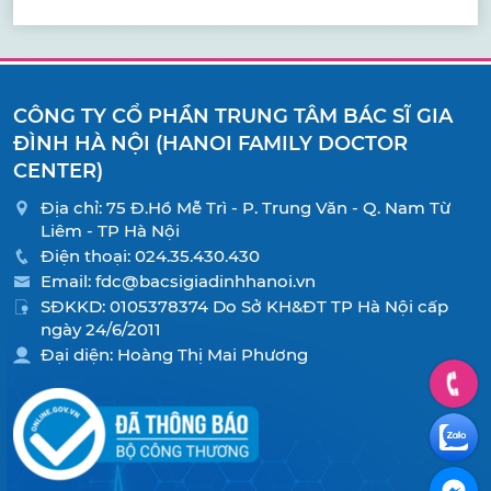
CÔNG TY CỔ PHẦN TRUNG TÂM BÁC SĨ GIA
ĐÌNH HÀ NỘI (HANOI FAMILY DOCTOR
CENTER)
Địa chỉ: 75 Đ.Hồ Mễ Trì - P. Trung Văn - Q. Nam Từ
Liêm - TP Hà Nội
Điện thoại:
024.35.430.430
Email:
fdc@bacsigiadinhhanoi.vn
SĐKKD: 0105378374 Do Sở KH&ĐT TP Hà Nội cấp
ngày 24/6/2011
Đại diện: Hoàng Thị Mai Phương