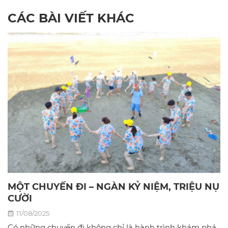
CÁC BÀI VIẾT KHÁC
MỘT CHUYẾN ĐI – NGÀN KỶ NIỆM, TRIỆU NỤ
CƯỜI
11/08/2025
Có những chuyến đi không chỉ là hành trình khám phá