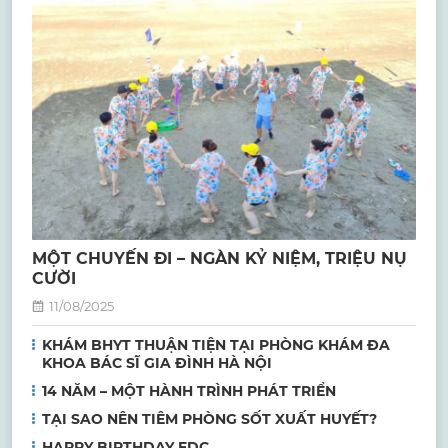
MỘT CHUYẾN ĐI – NGÀN KỶ NIỆM, TRIỆU NỤ
CƯỜI
11/08/2025
KHÁM BHYT THUẬN TIỆN TẠI PHÒNG KHÁM ĐA
KHOA BÁC SĨ GIA ĐÌNH HÀ NỘI
14 NĂM – MỘT HÀNH TRÌNH PHÁT TRIỂN
TẠI SAO NÊN TIÊM PHÒNG SỐT XUẤT HUYẾT?
HAPPY BIRTHDAY FDC