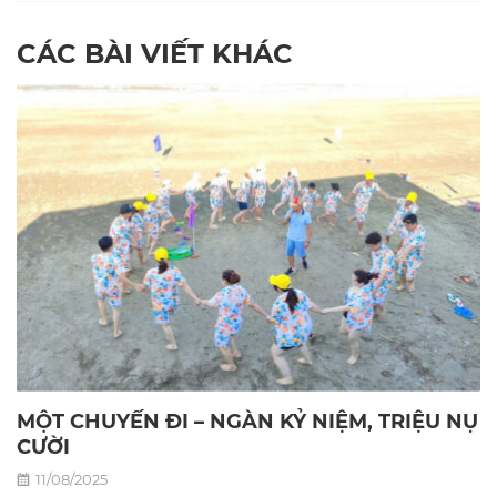
CÁC BÀI VIẾT KHÁC
MỘT CHUYẾN ĐI – NGÀN KỶ NIỆM, TRIỆU NỤ
CƯỜI
11/08/2025