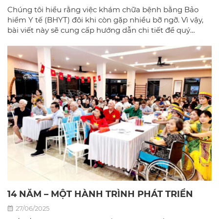
Chúng tôi hiểu rằng việc khám chữa bệnh bằng Bảo
hiểm Y tế (BHYT) đôi khi còn gặp nhiều bỡ ngỡ. Vì vậy,
bài viết này sẽ cung cấp hướng dẫn chi tiết để quý
khách có thể sử dụng BHYT một cách dễ dàng và hiệu
quả nhất tại phòng khám đa khoa Bác sĩ gia đình hà
Nội.
14 NĂM – MỘT HÀNH TRÌNH PHÁT TRIỂN
27/06/2025