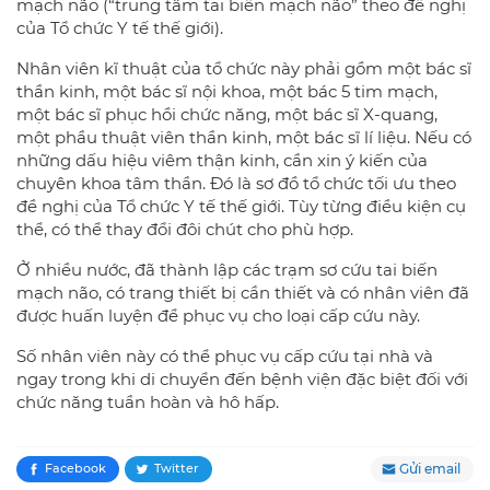
mạch não (“trung tâm tai biến mạch não” theo đề nghị
của Tổ chức Y tế thế giới).
Nhân viên kĩ thuật của tổ chức này phải gồm một bác sĩ
thần kinh, một bác sĩ nội khoa, một bác 5 tim mạch,
một bác sĩ phục hồi chức năng, một bác sĩ X-quang,
một phầu thuật viên thần kinh, một bác sĩ lí liệu. Nếu có
những dấu hiệu viêm thận kinh, cần xin ý kiến của
chuyên khoa tâm thần. Đó là sơ đồ tổ chức tối ưu theo
đề nghị của Tổ chức Y tế thế giới. Tùy từng điều kiện cụ
thể, có thể thay đổi đôi chút cho phù hợp.
Ở nhiều nước, đã thành lập các trạm sơ cứu tai biến
mạch não, có trang thiết bị cần thiết và có nhân viên đã
được huấn luyện để phục vụ cho loại cấp cứu này.
Số nhân viên này có thể phục vụ cấp cứu tại nhà và
ngay trong khi di chuyển đến bệnh viện đặc biệt đối với
chức năng tuần hoàn và hô hấp.
Gửi email
Facebook
Twitter