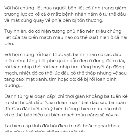
Với hội chứng liệt nửa người, bên liệt có tình trạng giảm
trương lực cơ kể cả ở mặt; bệnh nhân nằm ở tư thế đầu
và mắt cùng quay về phía bên bị tổn thương.
Tuy nhiên, do có hiện tượng phù não nên triệu chứng
liệt của tai biến mạch máu não có thể xuất hiện ở cả hai
bên.
Với hội chứng rối loạn thực vật, bệnh nhân có các dấu
hiệu như: Tăng tiết phế quản dẫn đến ứ đọng đờm dãi,
rối loạn nhịp thở, rối loạn nhịp tim, tăng huyết áp động
mạch, nhiệt độ cơ thể lúc đầu có thể thấp nhưng về sau
tăng cao; mặt xanh, tím hoặc đỏ; dễ bị rối loạn dinh
dưỡng,…
Danh từ “giai đoạn cấp” chỉ thời gian khoảng ba tuần kể
từ khi thi bắt đầu. “Giai đoạn mạn” bắt đầu sau ba tuần
đó. Cần đặc biệt chú ý hiện tượng thiếu máu não nhất
vì có thể báo hiệu tai biến mạch máu nặng sẽ xảy ra.
Tai biến cấp tính đòi hỏi điều trị nội hoặc ngoại khoa
cấp cứu và tổ chức chăm sóc thật tốt.