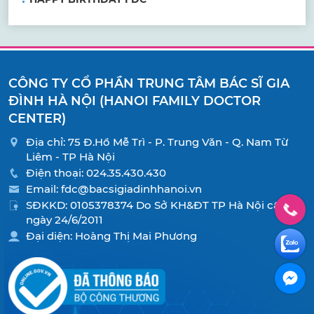
CÔNG TY CỔ PHẦN TRUNG TÂM BÁC SĨ GIA
ĐÌNH HÀ NỘI (HANOI FAMILY DOCTOR
CENTER)
Địa chỉ: 75 Đ.Hồ Mễ Trì - P. Trung Văn - Q. Nam Từ
Liêm - TP Hà Nội
Điện thoại:
024.35.430.430
Email:
fdc@bacsigiadinhhanoi.vn
SĐKKD: 0105378374 Do Sở KH&ĐT TP Hà Nội cấp
ngày 24/6/2011
Đại diện: Hoàng Thị Mai Phương