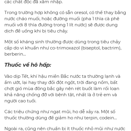
các chất độc đã xâm nhập.
Trong trường hợp không có sẵn oresol, có thể thay bằng
nước cháo muối, hoặc đường muối (pha 1 thìa cà phê
muối với 8 thìa đường trong 1 lít nước) sẽ được dung
dịch để uống khi bị tiêu chảy.
Một số kháng sinh thường được dùng trong tiêu chảy
cấp do vi khuẩn như co-trimoxazol (biseptol, bactrim),
berberin…
Thuốc về hô hấp:
Vào dịp Tết, khí hậu miền Bắc nước ta thường lạnh và
ẩm ướt, lại hay thay đổi đột ngột, trời đang nồm, bất
chợt gió mùa đông bắc gây nên rét buốt làm rối loạn
khả năng chống đỡ với bệnh tật, nhất là ở trẻ em và
người cao tuổi.
Các triệu chứng như ngạt mũi, ho dễ xảy ra. Một số
thuốc thường dùng để giảm ho như terpin, codein…
Ngoài ra, cũng nên chuẩn bị ít thuốc nhỏ mũi như nước