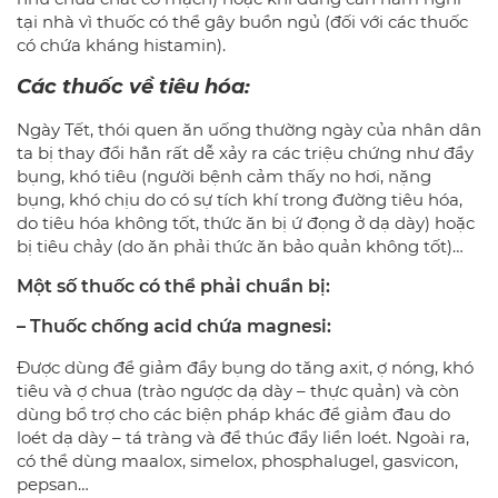
tại nhà vì thuốc có thể gây buồn ngủ (đối với các thuốc
có chứa kháng histamin).
Các thuốc về tiêu hóa:
Ngày Tết, thói quen ăn uống thường ngày của nhân dân
ta bị thay đổi hẳn rất dễ xảy ra các triệu chứng như đầy
bụng, khó tiêu (người bệnh cảm thấy no hơi, nặng
bụng, khó chịu do có sự tích khí trong đường tiêu hóa,
do tiêu hóa không tốt, thức ăn bị ứ đọng ở dạ dày) hoặc
bị tiêu chảy (do ăn phải thức ăn bảo quản không tốt)…
Một số thuốc có thể phải chuẩn bị:
– Thuốc chống acid chứa magnesi:
Được dùng để giảm đầy bụng do tăng axit, ợ nóng, khó
tiêu và ợ chua (trào ngược dạ dày – thực quản) và còn
dùng bổ trợ cho các biện pháp khác để giảm đau do
loét dạ dày – tá tràng và để thúc đẩy liền loét. Ngoài ra,
có thể dùng maalox, simelox, phosphalugel, gasvicon,
pepsan…