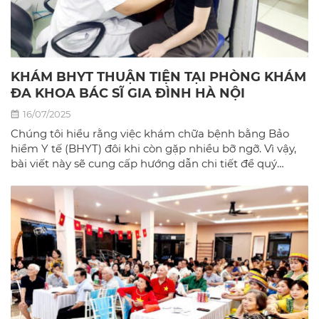
KHÁM BHYT THUẬN TIỆN TẠI PHÒNG KHÁM
ĐA KHOA BÁC SĨ GIA ĐÌNH HÀ NỘI
16/07/2025
Chúng tôi hiểu rằng việc khám chữa bệnh bằng Bảo
hiểm Y tế (BHYT) đôi khi còn gặp nhiều bỡ ngỡ. Vì vậy,
bài viết này sẽ cung cấp hướng dẫn chi tiết để quý
khách có thể sử dụng BHYT một cách dễ dàng và hiệu
quả nhất tại phòng khám đa khoa Bác sĩ gia đình hà
Nội.