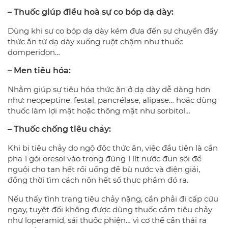
– Thuốc giúp điều hoà sự co bóp dạ dày:
Dùng khi sự co bóp dạ dày kém đưa đến sự chuyển đẩy
thức ăn từ dạ dày xuống ruột chậm như thuốc
domperidon…
– Men tiêu hóa:
Nhằm giúp sự tiêu hóa thức ăn ở dạ dày dễ dàng hơn
như: neopeptine, festal, pancrélase, alipase… hoặc dùng
thuốc làm lợi mật hoặc thông mật như sorbitol…
– Thuốc chống tiêu chảy:
Khi bị tiêu chảy do ngộ độc thức ăn, việc đầu tiên là cần
pha 1 gói oresol vào trong đúng 1 lít nước đun sôi để
nguội cho tan hết rồi uống để bù nước và điện giải,
đồng thời tìm cách nôn hết số thực phẩm đó ra.
Nếu thấy tình trạng tiêu chảy nặng, cần phải đi cấp cứu
ngay, tuyệt đối không được dùng thuốc cầm tiêu chảy
như loperamid, sái thuốc phiện… vì cơ thể cần thải ra