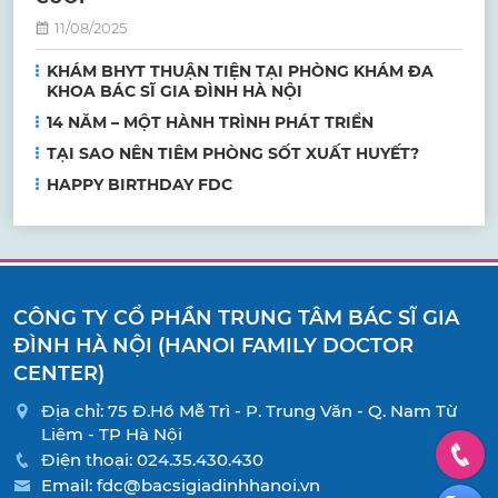
11/08/2025
KHÁM BHYT THUẬN TIỆN TẠI PHÒNG KHÁM ĐA
KHOA BÁC SĨ GIA ĐÌNH HÀ NỘI
14 NĂM – MỘT HÀNH TRÌNH PHÁT TRIỂN
TẠI SAO NÊN TIÊM PHÒNG SỐT XUẤT HUYẾT?
HAPPY BIRTHDAY FDC
CÔNG TY CỔ PHẦN TRUNG TÂM BÁC SĨ GIA
ĐÌNH HÀ NỘI (HANOI FAMILY DOCTOR
CENTER)
Địa chỉ: 75 Đ.Hồ Mễ Trì - P. Trung Văn - Q. Nam Từ
Liêm - TP Hà Nội
Điện thoại:
024.35.430.430
Email:
fdc@bacsigiadinhhanoi.vn