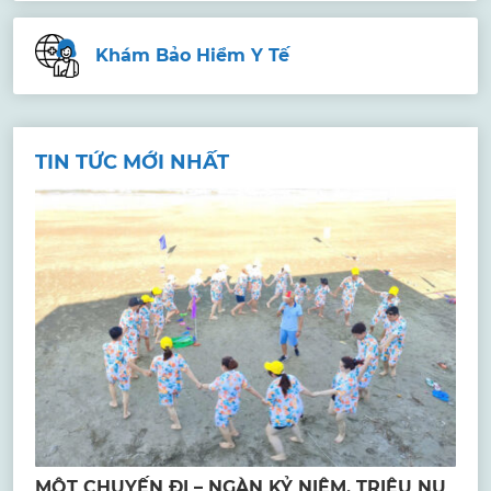
Khám Bảo Hiểm Y Tế
TIN TỨC MỚI NHẤT
MỘT CHUYẾN ĐI – NGÀN KỶ NIỆM, TRIỆU NỤ