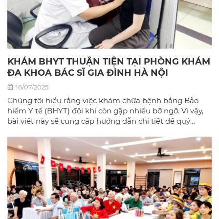
KHÁM BHYT THUẬN TIỆN TẠI PHÒNG KHÁM
ĐA KHOA BÁC SĨ GIA ĐÌNH HÀ NỘI
16/07/2025
Chúng tôi hiểu rằng việc khám chữa bệnh bằng Bảo
hiểm Y tế (BHYT) đôi khi còn gặp nhiều bỡ ngỡ. Vì vậy,
bài viết này sẽ cung cấp hướng dẫn chi tiết để quý
khách có thể sử dụng BHYT một cách dễ dàng và hiệu
quả nhất tại phòng khám đa khoa Bác sĩ gia đình hà
Nội.