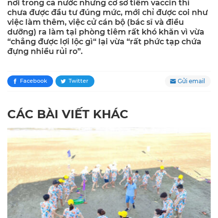
nơi trong cả nước nhưng cơ sở tiêm vaccin thì
chưa được đầu tư đúng mức, mới chỉ được coi như
việc làm thêm, việc cử cán bộ (bác sĩ và điều
dưỡng) ra làm tại phòng tiêm rất khó khăn vì vừa
“chẳng được lợi lộc gì“ lại vừa “rất phức tạp chứa
đựng nhiều rủi ro”.
Gửi email
Facebook
Twitter
CÁC BÀI VIẾT KHÁC