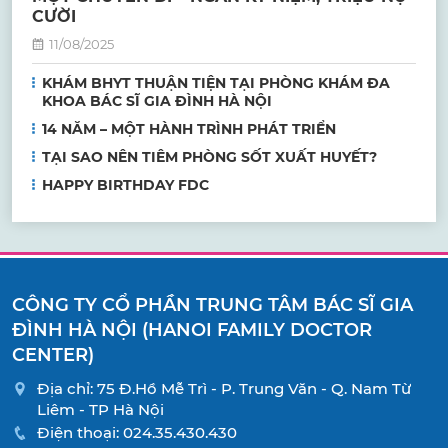
CƯỜI
11/08/2025
KHÁM BHYT THUẬN TIỆN TẠI PHÒNG KHÁM ĐA
KHOA BÁC SĨ GIA ĐÌNH HÀ NỘI
14 NĂM – MỘT HÀNH TRÌNH PHÁT TRIỂN
TẠI SAO NÊN TIÊM PHÒNG SỐT XUẤT HUYẾT?
HAPPY BIRTHDAY FDC
CÔNG TY CỔ PHẦN TRUNG TÂM BÁC SĨ GIA
ĐÌNH HÀ NỘI (HANOI FAMILY DOCTOR
CENTER)
Địa chỉ: 75 Đ.Hồ Mễ Trì - P. Trung Văn - Q. Nam Từ
Liêm - TP Hà Nội
Điện thoại:
024.35.430.430