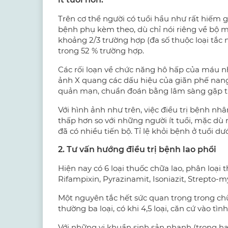
Trên cơ thể người có tuổi hầu như rất hiếm
bệnh phụ kèm theo, dù chỉ nói riêng về bộ m
khoảng 2/3 trường hợp (đa số thuộc loại tắc
trong 52 % trường hợp.
Các rối loạn về chức năng hô hấp của máu nh
ảnh X quang các dấu hiệu của giãn phế nang
quản mạn, chuẩn đoán bằng lâm sàng gặp tr
Với hình ảnh như trên, việc điều trị bệnh nhâ
thấp hơn so với những người ít tuổi, mặc dù 
đã có nhiều tiến bộ. Tỉ lệ khỏi bệnh ở tuổi dướ
2. Tư vấn hướng điều trị bệnh lao phổi
Hiện nay có 6 loại thuốc chữa lao, phân loạ
Rifampixin, Pyrazinamit, Isoniazit, Strepto-
Một nguyên tắc hết sức quan trọng trong chữa 
thường ba loại, có khi 4,5 loại, căn cứ vào tì
Với những vi khuẩn sinh sản nhanh (trong ha