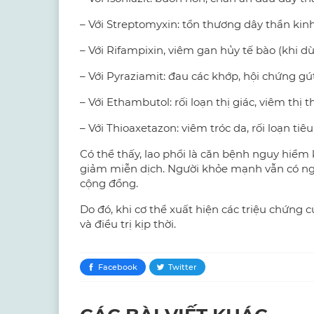
– Với Streptomyxin: tổn thương dây thần kinh
– Với Rifampixin, viêm gan hủy tế bào (khi 
– Với Pyraziamit: đau các khớp, hội chứng g
– Với Ethambutol: rối loạn thị giác, viêm thị 
– Với Thioaxetazon: viêm tróc da, rối loạn tiê
Có thể thấy, lao phổi là căn bệnh nguy hiểm
giảm miễn dịch. Người khỏe mạnh vẫn có ng
cộng đồng.
Do đó, khi cơ thể xuất hiện các triệu chứng 
và điều trị kịp thời.
Facebook
Twitter