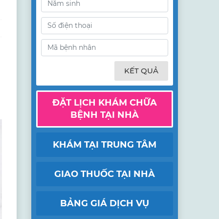
KẾT QUẢ
ĐẶT LỊCH KHÁM CHỮA
BỆNH TẠI NHÀ
KHÁM TẠI TRUNG TÂM
GIAO THUỐC TẠI NHÀ
BẢNG GIÁ DỊCH VỤ