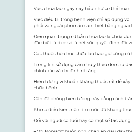
Việc chữa lao ngày nay hầu như có thể hoàn 
Việc điều trị trong bệnh viện chỉ áp dụng với
phổi và ngoài phổi cần can thiệt bằng ngoại 
Điều quan trọng cơ bản chữa lao là chữa đúng
đặc biệt là ở cơ sở là hết sức quyết định đối vớ
Các thuốc hóa học chữa lao bao giờ cũng có 
Trong khi sử dụng cần chú ý theo dõi chu 
chính xác và chỉ định rõ ràng.
Hiện tượng vi khuẩn kháng thuốc rất dễ xảy r
chữa bệnh.
Cần đề phòng hiện tượng này bằng cách trá
Khi có điều kiện, nên tìm mức độ kháng thuố
Đối với người có tuổi hay có một số tác dụng
– Với Isoniazit: buồn nôn, chán ăn đau dây th