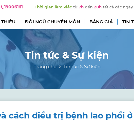
19006161
Thời gian làm việc
từ
7h
đến
20h
tất cả các ngày
 THIỆU
ĐỘI NGŨ CHUYÊN MÔN
BẢNG GIÁ
TIN 
Tin tức & Sự kiện
Trang chủ
Tin tức & Sự kiện
à cách điều trị bệnh lao phổi ở