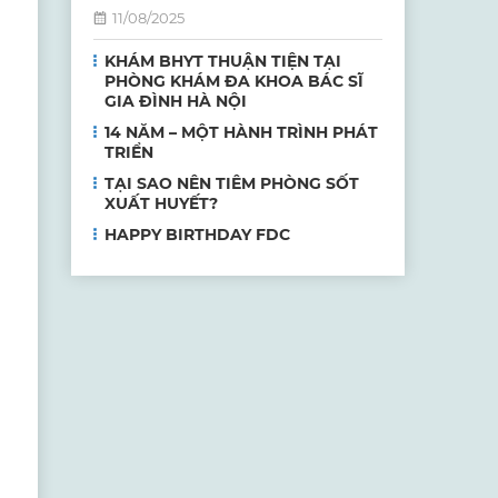
11/08/2025
KHÁM BHYT THUẬN TIỆN TẠI
PHÒNG KHÁM ĐA KHOA BÁC SĨ
GIA ĐÌNH HÀ NỘI
14 NĂM – MỘT HÀNH TRÌNH PHÁT
TRIỂN
TẠI SAO NÊN TIÊM PHÒNG SỐT
XUẤT HUYẾT?
HAPPY BIRTHDAY FDC