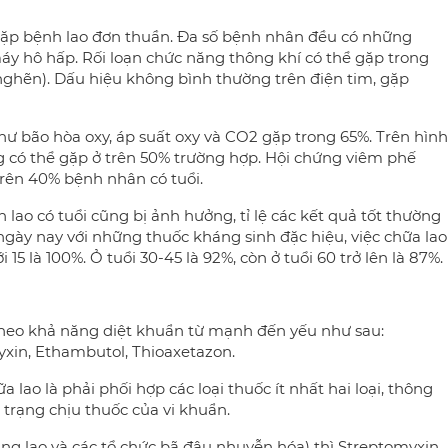
 gặp bệnh lao đơn thuần. Đa số bệnh nhân đều có những
áy hô hấp. Rối loạn chức năng thông khí có thể gặp trong
 nghẽn). Dấu hiệu không bình thường trên điện tim, gặp
ư bão hòa oxy, áp suất oxy và CO2 gặp trong 65%. Trên hình
 có thể gặp ở trên 50% trường hợp. Hội chứng viêm phế
ên 40% bệnh nhân có tuổi.
n lao có tuổi cũng bị ảnh hưởng, tỉ lệ các kết quả tốt thường
ngày nay với những thuốc kháng sinh đặc hiệu, việc chữa lao
i 15 là 100%. Ỏ tuổi 30-45 là 92%, còn ở tuổi 60 trở lên là 87%.
i theo khả năng diệt khuẩn từ mạnh đến yếu như sau:
myxin, Ethambutol, Thioaxetazon.
lao là phải phối hợp các loại thuốc ít nhất hai loại, thông
nh trạng chịu thuốc của vi khuẩn.
ng lao và các tổ chức bã đậu nhuyễn hóa) thì Streptomyxin