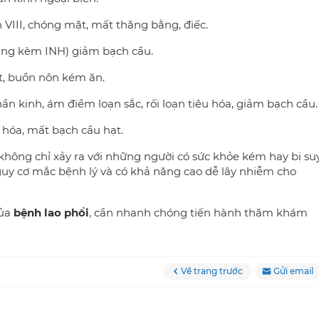
 VIII, chóng mặt, mất thăng bằng, điếc.
dùng kèm INH) giảm bạch cầu.
út, buồn nôn kém ăn.
thần kinh, ám điểm loạn sắc, rối loạn tiêu hóa, giảm bạch cầu.
u hóa, mất bạch cầu hạt.
 không chỉ xảy ra với những người có sức khỏe kém hay bị su
uy cơ mắc bệnh lý và có khả năng cao dễ lây nhiễm cho
của
bệnh lao phổi
, cần nhanh chóng tiến hành thăm khám
Về trang trước
Gửi email