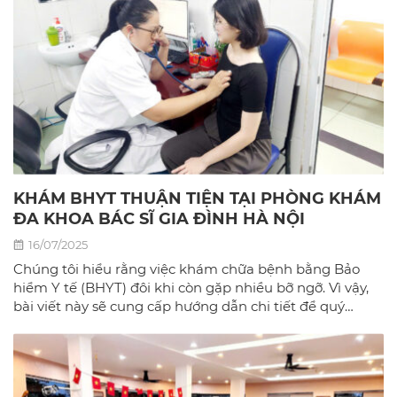
KHÁM BHYT THUẬN TIỆN TẠI PHÒNG KHÁM
ĐA KHOA BÁC SĨ GIA ĐÌNH HÀ NỘI
16/07/2025
Chúng tôi hiểu rằng việc khám chữa bệnh bằng Bảo
hiểm Y tế (BHYT) đôi khi còn gặp nhiều bỡ ngỡ. Vì vậy,
bài viết này sẽ cung cấp hướng dẫn chi tiết để quý
khách có thể sử dụng BHYT một cách dễ dàng và hiệu
quả nhất tại phòng khám đa khoa Bác sĩ gia đình hà
Nội.