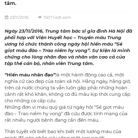
tâm.
23/11/2016
1507 lượt xem
Ngày 23/11/2016, Trung tâm bác sĩ gia đình Hà Nội đã
phối hợp với Viện Huyết học – Truyền máu Trung
ương tổ chức thành công ngày hội hiến máu “Sẻ
giọt máu đào – Trao niềm hy vọng”. Sự kiện là minh
chứng cho lòng nhân đạo và nhân văn cao cả của
tập thể cán bộ, nhân viên Trung tâm.
“Hiến máu nhân đạo”
là một hành động cao cả, một
nghĩa cử cao đẹp của toàn xã hội. Hằng ngày, hằng giờ,
trên cả nước chúng ta vẫn luôn gặp phải những hoàn
cảnh rất khó khăn, không có đủ máu kịp thời cung cấp
cho những ca cấp cứu.
Những đơn vị máu quý giá từ ngày hội “Sẻ giọt máu
đào – Trao niềm hy vọng” đã cứu được tính mạng của
rất nhiều người bệnh đang cần đến máu.
Thật tuyệt vời biết bao khi biết một lượng máu của
mình đã góp phần cứu sống một con người.