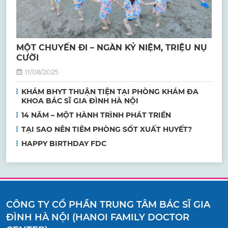
MỘT CHUYẾN ĐI – NGÀN KỶ NIỆM, TRIỆU NỤ
CƯỜI
11/08/2025
KHÁM BHYT THUẬN TIỆN TẠI PHÒNG KHÁM ĐA
KHOA BÁC SĨ GIA ĐÌNH HÀ NỘI
14 NĂM – MỘT HÀNH TRÌNH PHÁT TRIỂN
TẠI SAO NÊN TIÊM PHÒNG SỐT XUẤT HUYẾT?
HAPPY BIRTHDAY FDC
CÔNG TY CỔ PHẦN TRUNG TÂM BÁC SĨ GIA
ĐÌNH HÀ NỘI (HANOI FAMILY DOCTOR