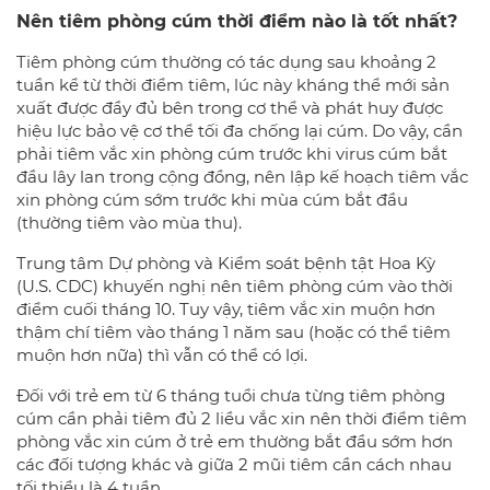
Nên tiêm phòng cúm thời điểm nào là tốt nhất?
Tiêm phòng cúm thường có tác dụng sau khoảng 2
tuần kể từ thời điểm tiêm, lúc này kháng thể mới sản
xuất được đầy đủ bên trong cơ thể và phát huy được
hiệu lực bảo vệ cơ thể tối đa chống lại cúm. Do vậy, cần
phải tiêm vắc xin phòng cúm trước khi virus cúm bắt
đầu lây lan trong cộng đồng, nên lập kế hoạch tiêm vắc
xin phòng cúm sớm trước khi mùa cúm bắt đầu
(thường tiêm vào mùa thu).
Trung tâm Dự phòng và Kiểm soát bệnh tật Hoa Kỳ
(U.S. CDC) khuyến nghị nên tiêm phòng cúm vào thời
điểm cuối tháng 10. Tuy vậy, tiêm vắc xin muộn hơn
thậm chí tiêm vào tháng 1 năm sau (hoặc có thể tiêm
muộn hơn nữa) thì vẫn có thể có lợi.
Đối với trẻ em từ 6 tháng tuổi chưa từng tiêm phòng
cúm cần phải tiêm đủ 2 liều vắc xin nên thời điểm tiêm
phòng vắc xin cúm ở trẻ em thường bắt đầu sớm hơn
các đối tượng khác và giữa 2 mũi tiêm cần cách nhau
tối thiểu là 4 tuần.