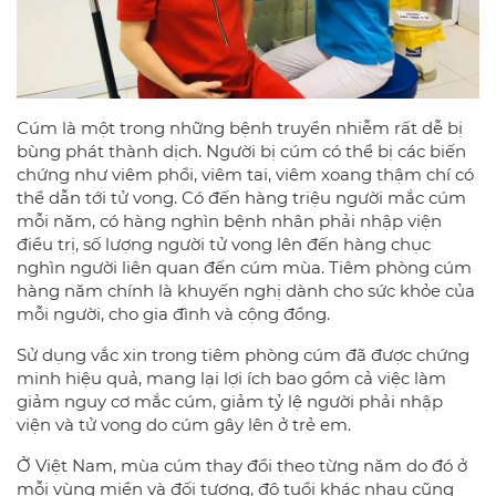
Cúm là một trong những bệnh truyền nhiễm rất dễ bị
bùng phát thành dịch. Người bị cúm có thể bị các biến
chứng như viêm phổi, viêm tai, viêm xoang thậm chí có
thể dẫn tới tử vong. Có đến hàng triệu người mắc cúm
mỗi năm, có hàng nghìn bệnh nhân phải nhập viện
điều trị, số lượng người tử vong lên đến hàng chục
nghìn người liên quan đến cúm mùa. Tiêm phòng cúm
hàng năm chính là khuyến nghị dành cho sức khỏe của
mỗi người, cho gia đình và cộng đồng.
Sử dụng vắc xin trong tiêm phòng cúm đã được chứng
minh hiệu quả, mang lại lợi ích bao gồm cả việc làm
giảm nguy cơ mắc cúm, giảm tỷ lệ người phải nhập
viện và tử vong do cúm gây lên ở trẻ em.
Ở Việt Nam, mùa cúm thay đổi theo từng năm do đó ở
mỗi vùng miền và đối tượng, độ tuổi khác nhau cũng