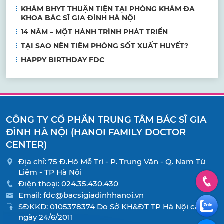
KHÁM BHYT THUẬN TIỆN TẠI PHÒNG KHÁM ĐA
KHOA BÁC SĨ GIA ĐÌNH HÀ NỘI
14 NĂM – MỘT HÀNH TRÌNH PHÁT TRIỂN
TẠI SAO NÊN TIÊM PHÒNG SỐT XUẤT HUYẾT?
HAPPY BIRTHDAY FDC
CÔNG TY CỔ PHẦN TRUNG TÂM BÁC SĨ GIA
ĐÌNH HÀ NỘI (HANOI FAMILY DOCTOR
CENTER)
Địa chỉ: 75 Đ.Hồ Mễ Trì - P. Trung Văn - Q. Nam Từ
Liêm - TP Hà Nội
Điện thoại:
024.35.430.430
Email:
fdc@bacsigiadinhhanoi.vn
SĐKKD: 0105378374 Do Sở KH&ĐT TP Hà Nội cấp
ngày 24/6/2011