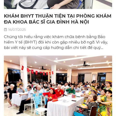
KHÁM BHYT THUẬN TIỆN TẠI PHÒNG KHÁM
ĐA KHOA BÁC SĨ GIA ĐÌNH HÀ NỘI
16/07/2025
Chúng tôi hiểu rằng việc khám chữa bệnh bằng Bảo
hiểm Y tế (BHYT) đôi khi còn gặp nhiều bỡ ngỡ. Vì vậy,
bài viết này sẽ cung cấp hướng dẫn chi tiết để quý
khách có thể sử dụng BHYT một cách dễ dàng và hiệu
quả nhất tại phòng khám đa khoa Bác sĩ gia đình hà
Nội.