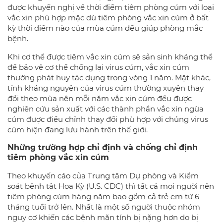
được khuyến nghị về thời điểm tiêm phòng cúm với loại
vắc xin phù hợp mặc dù tiêm phòng vắc xin cúm ở bất
kỳ thời điểm nào của mùa cúm đều giúp phòng mắc
bệnh.
Khi cơ thể được tiêm vắc xin cúm sẽ sản sinh kháng thể
để bảo vệ cơ thể chống lại virus cúm, vắc xin cúm
thường phát huy tác dụng trong vòng 1 năm. Mặt khác,
tính kháng nguyên của virus cúm thường xuyên thay
đổi theo mùa nên mỗi năm vắc xin cúm đều được
nghiên cứu sản xuất với các thành phần vắc xin ngừa
cúm được điều chỉnh thay đổi phù hợp với chủng virus
cúm hiện đang lưu hành trên thế giới.
Những trường hợp chỉ định và chống chỉ định
tiêm phòng vắc xin cúm
Theo khuyến cáo của Trung tâm Dự phòng và Kiểm
soát bệnh tật Hoa Kỳ (U.S. CDC) thì tất cả mọi người nên
tiêm phòng cúm hàng năm bao gồm cả trẻ em từ 6
tháng tuổi trở lên. Nhất là một số người thuộc nhóm
nguy cơ khiến các bệnh mãn tính bị nặng hơn do bị