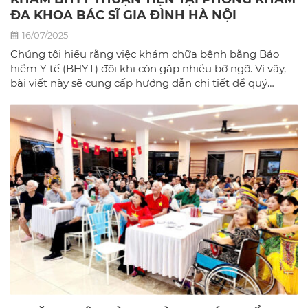
ĐA KHOA BÁC SĨ GIA ĐÌNH HÀ NỘI
16/07/2025
Chúng tôi hiểu rằng việc khám chữa bệnh bằng Bảo
hiểm Y tế (BHYT) đôi khi còn gặp nhiều bỡ ngỡ. Vì vậy,
bài viết này sẽ cung cấp hướng dẫn chi tiết để quý
khách có thể sử dụng BHYT một cách dễ dàng và hiệu
quả nhất tại phòng khám đa khoa Bác sĩ gia đình hà
Nội.