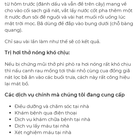
từ hôm trước (đánh dấu và vẫn để trên cây) mang về
cho vào cối sạch giã nát, vắt lấy nước cốt pha thêm một
ít nước đun sôi để nguội và vài hạt muối rồi uống lúc
mặt trời mọc. Bã dùng để đắp vào bụng dưới (chỗ bàng
quang).
Chỉ sau vài lần làm như thế sẽ có kết quả.
Trị hơi thở nóng khó chịu:
Nếu bị chứng mũi thở phì phò ra hơi nóng rất khó chịu
thì nấu canh rau mồng tơi thái nhỏ cùng cua đồng giã
nát lọc bã ăn vào các buổi trưa, cách này rất công hiệu
lại mát bổ.
Các dịch vụ chính mà chúng tôi đang cung cấp
Điều dưỡng và chăm sóc tại nhà
Khám bệnh qua điện thoại
Dịch vụ khám chữa bệnh tại nhà
Dịch vụ lấy máu tại nhà
Xét nghiệm máu tại nhà