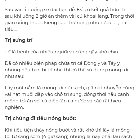
Sau vài lần uống sẽ đại tiện dễ. Để có kết quả hơn thì
sau khi uống 2 giờ ăn thêm vài củ khoai lang. Trong thời
gian uống thuốc kiêng các thứ nóng như rượu, ớt, hạt
tiêu…
Trị sưng trĩ
Trĩ là bệnh của nhiều người và cũng gây khó chịu.
Đã có nhiều biện pháp chữa trĩ cả Đông y và Tây y,
nhưng nếu bạn bị trĩ nhẹ thì có thể sử dụng mồng tơi
như sau:
Lấy một nắm lá mồng tơi rửa sạch, giã nát nhuyễn cùng
vài hạt muối đắp vào chỗ trĩ sưng, đồng thời nấu canh
mồng tơi ăn với cá diếc (ăn cả nước và cái) rất hiệu
nghiệm.
Trị chứng đi tiểu nóng buốt:
Khi tiểu tiện thấy nóng buốt và rất khó thì lấy lá mồng
tơi từ sáng sớm (4 giờ sáng) những lá này phải lau sạch