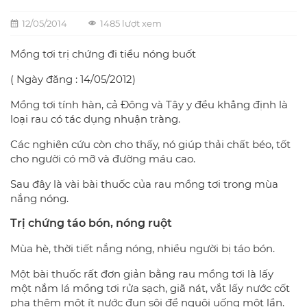
12/05/2014
1485 lượt xem
Mồng tơi trị chứng đi tiểu nóng buốt
( Ngày đăng : 14/05/2012)
Mồng tơi tính hàn, cả Đông và Tây y đều khẳng định là
loại rau có tác dụng nhuận tràng.
Các nghiên cứu còn cho thấy, nó giúp thải chất béo, tốt
cho người có mỡ và đường máu cao.
Sau đây là vài bài thuốc của rau mồng tơi trong mùa
nắng nóng.
Trị chứng táo bón, nóng ruột
Mùa hè, thời tiết nắng nóng, nhiều người bị táo bón.
Một bài thuốc rất đơn giản bằng rau mồng tơi là lấy
một nắm lá mồng tơi rửa sạch, giã nát, vắt lấy nước cốt
pha thêm một ít nước đun sôi để nguội uống một lần.