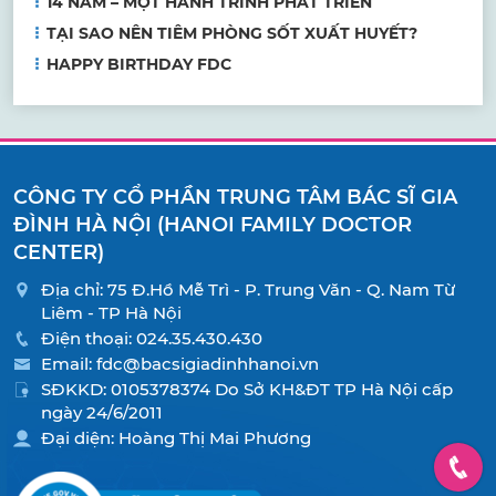
14 NĂM – MỘT HÀNH TRÌNH PHÁT TRIỂN
TẠI SAO NÊN TIÊM PHÒNG SỐT XUẤT HUYẾT?
HAPPY BIRTHDAY FDC
CÔNG TY CỔ PHẦN TRUNG TÂM BÁC SĨ GIA
ĐÌNH HÀ NỘI (HANOI FAMILY DOCTOR
CENTER)
Địa chỉ: 75 Đ.Hồ Mễ Trì - P. Trung Văn - Q. Nam Từ
Liêm - TP Hà Nội
Điện thoại:
024.35.430.430
Email:
fdc@bacsigiadinhhanoi.vn
SĐKKD: 0105378374 Do Sở KH&ĐT TP Hà Nội cấp
ngày 24/6/2011
Đại diện: Hoàng Thị Mai Phương