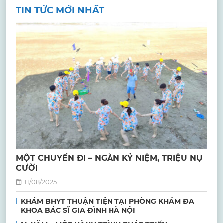
TIN TỨC MỚI NHẤT
MỘT CHUYẾN ĐI – NGÀN KỶ NIỆM, TRIỆU NỤ
CƯỜI
11/08/2025
KHÁM BHYT THUẬN TIỆN TẠI PHÒNG KHÁM ĐA
KHOA BÁC SĨ GIA ĐÌNH HÀ NỘI