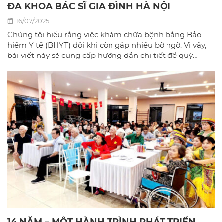
ĐA KHOA BÁC SĨ GIA ĐÌNH HÀ NỘI
16/07/2025
Chúng tôi hiểu rằng việc khám chữa bệnh bằng Bảo
hiểm Y tế (BHYT) đôi khi còn gặp nhiều bỡ ngỡ. Vì vậy,
bài viết này sẽ cung cấp hướng dẫn chi tiết để quý
khách có thể sử dụng BHYT một cách dễ dàng và hiệu
quả nhất tại phòng khám đa khoa Bác sĩ gia đình hà
Nội.
14 NĂM – MỘT HÀNH TRÌNH PHÁT TRIỂN