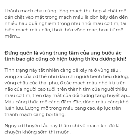
Thành mạch chai cứng, lòng mạch thu hẹp vì chất mỡ
dán chặt vào mặt trong mạch máu là đòn bẩy dẫn đến
nhiều hậu quả nghiêm trọng như nhồi máu cơ tim, tai
biến mạch máu não, thoái hóa võng mạc, hoại tử mô
mềm…
Đừng quên là vùng trung tâm của ung bướu ác
tính bao giờ cũng có hiện tượng thiếu dưỡng khí!
Tình trạng này tất nhiên càng dễ xảy ra ở vùng sâu ,
vùng xa của cơ thể như đầu chi người bệnh tiểu đường,
vùng chậu của thai phụ, ở các mạch máu nhỏ li ti trên
não của người cao tuổi, trên thành tim của người thiếu
máu cơ tim, trên đáy mắt của đối tượng tăng huyết áp…
Máu càng thừa mỡ càng đậm đặc, dòng máu càng khó
luân lưu. Lượng mỡ trong máu càng cao, áp lực trên
thành mạch càng bội tăng.
Nguy cơ thuyên tắc hay thậm chí vỡ mạch khi đó là
chuyện không sớm thì muộn.