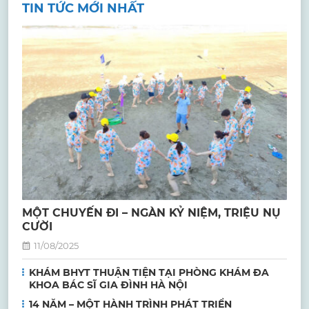
TIN TỨC MỚI NHẤT
MỘT CHUYẾN ĐI – NGÀN KỶ NIỆM, TRIỆU NỤ
CƯỜI
11/08/2025
KHÁM BHYT THUẬN TIỆN TẠI PHÒNG KHÁM ĐA
KHOA BÁC SĨ GIA ĐÌNH HÀ NỘI
14 NĂM – MỘT HÀNH TRÌNH PHÁT TRIỂN