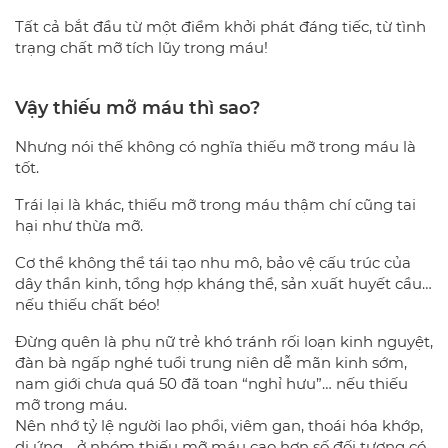
Tất cả bắt đầu từ một điểm khởi phát đáng tiếc, từ tình
trạng chất mỡ tích lũy trong máu!
Vậy thiếu mỡ máu thì sao?
Nhưng nói thế không có nghĩa thiếu mỡ trong máu là
tốt.
Trái lại là khác, thiếu mỡ trong máu thậm chí cũng tai
hại như thừa mỡ.
Cơ thể không thể tái tạo nhu mô, bảo vệ cấu trúc của
dây thần kinh, tổng hợp kháng thể, sản xuất huyết cầu…
nếu thiếu chất béo!
Đừng quên là phụ nữ trẻ khó tránh rối loạn kinh nguyệt,
đàn bà ngấp nghé tuổi trung niên dễ mãn kinh sớm,
nam giới chưa quá 50 đã toan “nghỉ hưu”… nếu thiếu
mỡ trong máu.
Nên nhớ tỷ lệ người lao phổi, viêm gan, thoái hóa khớp,
dị ứng… ở nhóm thiếu mỡ máu cao hơn số đối tượng có