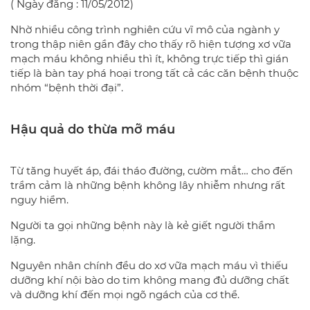
( Ngày đăng : 11/05/2012)
Nhờ nhiều công trình nghiên cứu vĩ mô của ngành y
trong thập niên gần đây cho thấy rõ hiện tượng xơ vữa
mạch máu không nhiều thì ít, không trực tiếp thì gián
tiếp là bàn tay phá hoại trong tất cả các căn bệnh thuộc
nhóm “bệnh thời đại”.
Hậu quả do thừa mỡ máu
Từ tăng huyết áp, đái tháo đường, cườm mắt… cho đến
trầm cảm là những bệnh không lây nhiễm nhưng rất
nguy hiểm.
Người ta gọi những bệnh này là kẻ giết người thầm
lặng.
Nguyên nhân chính đều do xơ vữa mạch máu vì thiếu
dưỡng khí nội bào do tim không mang đủ dưỡng chất
và dưỡng khí đến mọi ngõ ngách của cơ thể.