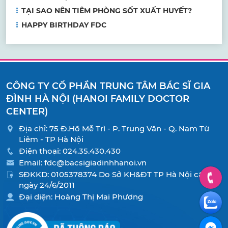
TẠI SAO NÊN TIÊM PHÒNG SỐT XUẤT HUYẾT?
HAPPY BIRTHDAY FDC
CÔNG TY CỔ PHẦN TRUNG TÂM BÁC SĨ GIA
ĐÌNH HÀ NỘI (HANOI FAMILY DOCTOR
CENTER)
Địa chỉ: 75 Đ.Hồ Mễ Trì - P. Trung Văn - Q. Nam Từ
Liêm - TP Hà Nội
Điện thoại:
024.35.430.430
Email:
fdc@bacsigiadinhhanoi.vn
SĐKKD: 0105378374 Do Sở KH&ĐT TP Hà Nội cấp
ngày 24/6/2011
Đại diện: Hoàng Thị Mai Phương