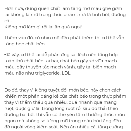
Hơn nữa, đừng quên chất làm tăng mỡ máu ghê gớm
lại không là mỡ trong thực phẩm, mà là tinh bột, đường
cát.
Kiêng mỡ làm gì rồi lại ăn quá ngọt!
Thêm vào đó, có nhịn mỡ đến phát thèm thì cơ thể vẫn
tổng hợp chất béo.
Đã vậy, cơ thể lại dễ phản ứng sai lệch nên tổng hợp
toàn thứ chất béo tai hại, chất béo gây xơ vữa mạch
máu, gây thuyên tắc mạch vành, gây tai biến mạch
máu não như triglyceride, LDL!
Do đó, thay vì kiêng tuyệt đối món béo, hãy chọn cách
khiến một phần đáng kể của chất béo trong thực phẩm
thay vì thẩm thấu quá nhiều, quá nhanh qua màng
ruột, được giữ lại trong lòng ruột rồi sau đó thải theo
đường bài tiết thì vẫn có thể yên tâm thưởng thức món
ngon mà không sợ lượng mỡ trong máu bội tăng đến
độ ngoài vòng kiểm soát. Nên ăn nhiều cá, tăng cường