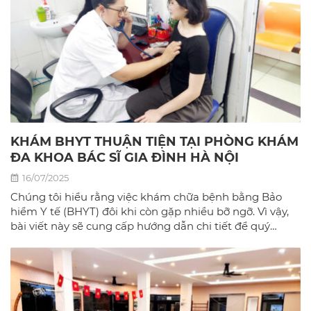
KHÁM BHYT THUẬN TIỆN TẠI PHÒNG KHÁM
ĐA KHOA BÁC SĨ GIA ĐÌNH HÀ NỘI
16/07/2025
Chúng tôi hiểu rằng việc khám chữa bệnh bằng Bảo
hiểm Y tế (BHYT) đôi khi còn gặp nhiều bỡ ngỡ. Vì vậy,
bài viết này sẽ cung cấp hướng dẫn chi tiết để quý
khách có thể sử dụng BHYT một cách dễ dàng và hiệu
quả nhất tại phòng khám đa khoa Bác sĩ gia đình hà
Nội.