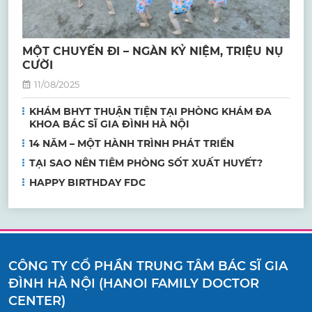
MỘT CHUYẾN ĐI – NGÀN KỶ NIỆM, TRIỆU NỤ
CƯỜI
11/08/2025
KHÁM BHYT THUẬN TIỆN TẠI PHÒNG KHÁM ĐA
KHOA BÁC SĨ GIA ĐÌNH HÀ NỘI
14 NĂM – MỘT HÀNH TRÌNH PHÁT TRIỂN
TẠI SAO NÊN TIÊM PHÒNG SỐT XUẤT HUYẾT?
HAPPY BIRTHDAY FDC
CÔNG TY CỔ PHẦN TRUNG TÂM BÁC SĨ GIA
ĐÌNH HÀ NỘI (HANOI FAMILY DOCTOR
CENTER)