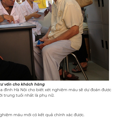
 tư vấn cho khách hàng
 gia đình Hà Nội cho biết xét nghiệm máu sẽ dự đoán được
trung tuổi nhất là phụ nữ.
nghiệm máu mới có kết quả chính xác được.