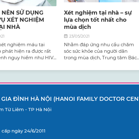
O NÊN SỬ DỤNG
Xét nghiệm tại nhà – sự
VỤ XÉT NGHIỆM
lựa chọn tốt nhất cho
ẠI NHÀ
mùa dịch
021
23/05/2021
xét nghiệm máu tại
Nhằm đáp ứng nhu cầu chăm
 phát hiện ra được rất
sóc sức khỏe của người dân
ệnh nguy hiểm như HIV,
trong mùa dịch, Trung tâm Bác
 tiểu đường, mỡ máu,
sĩ gia đình Hà Nội cung cấp dịch
, xơ gan, suy thận, suy
vụ xét nghiệm tại nhà và trả kết
 bệnh về máu, tim
quả tận nơi.
kịp thời chữa trị.
 GIA ĐÌNH HÀ NỘI (HANOI FAMILY DOCTOR CEN
Nam Từ Liêm - TP Hà Nội
cấp ngày 24/6/2011