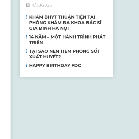
11/08/2025
KHÁM BHYT THUẬN TIỆN TẠI
PHÒNG KHÁM ĐA KHOA BÁC SĨ
GIA ĐÌNH HÀ NỘI
14 NĂM – MỘT HÀNH TRÌNH PHÁT
TRIỂN
TẠI SAO NÊN TIÊM PHÒNG SỐT
XUẤT HUYẾT?
HAPPY BIRTHDAY FDC