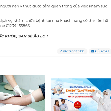
i người nên ý thức được tầm quan trọng của việc khám sức
dịch vụ khám chữa bệnh tại nhà
khách hàng có thể liên hệ
line 01234455866.
C KHỎE, SAN SẺ ÂU LO !
Về trang trước
Gửi email