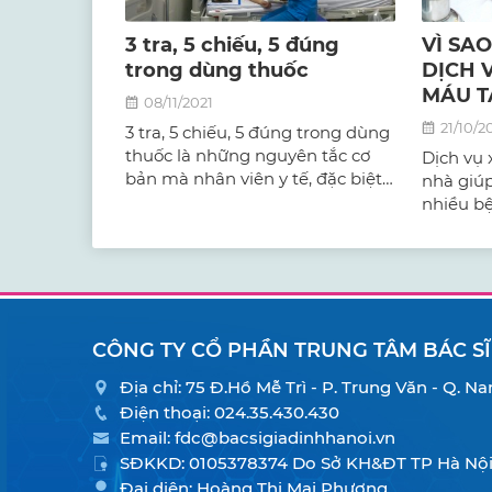
3 tra, 5 chiếu, 5 đúng
VÌ SA
trong dùng thuốc
DỊCH 
MÁU T
08/11/2021
21/10/2
3 tra, 5 chiếu, 5 đúng trong dùng
thuốc là những nguyên tắc cơ
Dịch vụ 
bản mà nhân viên y tế, đặc biệt
nhà giúp
là điều dưỡng phải thuộc và hiểu
nhiều b
để đảm bảo an toàn và tránh
ung thư,
nhầm lẫn trong việc sử dụng
viêm gan
thuốc.
tủy, các
mạch…để 
CÔNG TY CỔ PHẦN TRUNG TÂM BÁC SĨ
Địa chỉ: 75 Đ.Hồ Mễ Trì - P. Trung Văn - Q. 
Điện thoại:
024.35.430.430
Email:
fdc@bacsigiadinhhanoi.vn
SĐKKD: 0105378374 Do Sở KH&ĐT TP Hà Nội 
Đại diện: Hoàng Thị Mai Phương