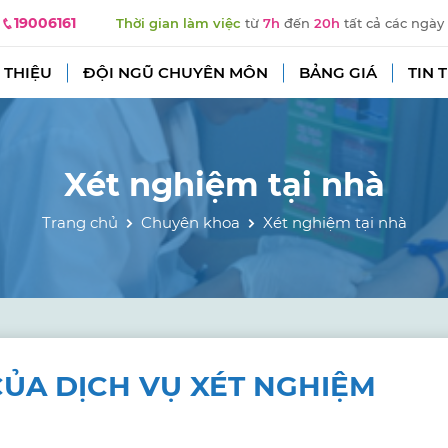
19006161
Thời gian làm việc
từ
7h
đến
20h
tất cả các ngày
 THIỆU
ĐỘI NGŨ CHUYÊN MÔN
BẢNG GIÁ
TIN 
Xét nghiệm tại nhà
Trang chủ
Chuyên khoa
Xét nghiệm tại nhà
CỦA DỊCH VỤ XÉT NGHIỆM