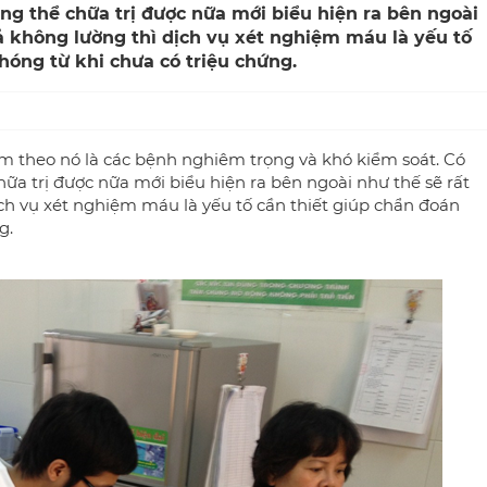
ông thể chữa trị được nữa mới biểu hiện ra bên ngoài
ả không lường thì dịch vụ xét nghiệm máu là yếu tố
hóng từ khi chưa có triệu chứng.
kèm theo nó là các bệnh nghiêm trọng và khó kiểm soát. Có
hữa trị được nữa mới biểu hiện ra bên ngoài như thế sẽ rất
ch vụ xét nghiệm máu
là yếu tố cần thiết giúp chẩn đoán
ng.