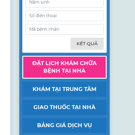
KẾT QUẢ
ĐẶT LỊCH KHÁM CHỮA
BỆNH TẠI NHÀ
KHÁM TẠI TRUNG TÂM
GIAO THUỐC TẠI NHÀ
BẢNG GIÁ DỊCH VỤ