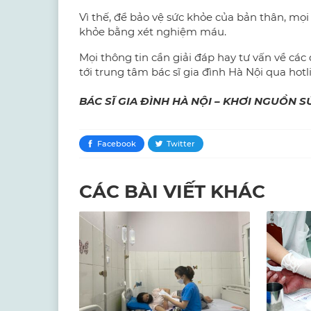
Vì thế, để bảo vệ sức khỏe của bản thân, mọ
khỏe bằng xét nghiệm máu.
Mọi thông tin cần giải đáp hay tư vấn về các
tới trung tâm bác sĩ gia đình Hà Nội qua hot
BÁC SĨ GIA ĐÌNH HÀ NỘI – KHƠI NGUỒN SỨ
Facebook
Twitter
CÁC BÀI VIẾT KHÁC