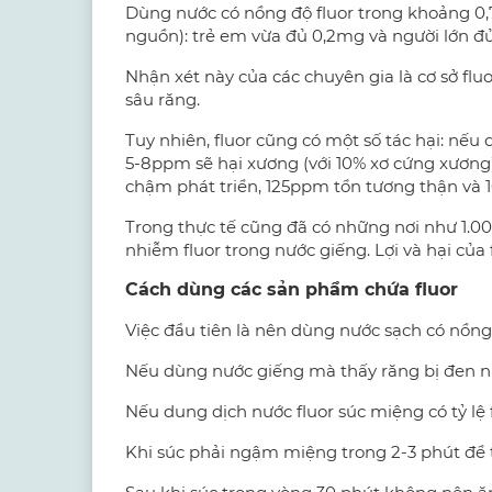
Dùng nước có nồng độ fluor trong khoảng 0,
nguồn): trẻ em vừa đủ 0,2mg và người lớn đủ
Nhận xét này của các chuyên gia là cơ sở fl
sâu răng.
Tuy nhiên, fluor cũng có một số tác hại: nếu
5-8ppm sẽ hại xương (với 10% xơ cứng xương
chậm phát triển, 125ppm tổn tương thận và 
Trong thực tế cũng đã có những nơi như 1.0
nhiễm fluor trong nước giếng. Lợi và hại của 
Cách dùng các sản phẩm chứa fluor
Việc đầu tiên là nên dùng nước sạch có nồng 
Nếu dùng nước giếng mà thấy răng bị đen nhi
Nếu dung dịch nước fluor súc miệng có tỷ lệ 
Khi súc phải ngậm miệng trong 2-3 phút để 