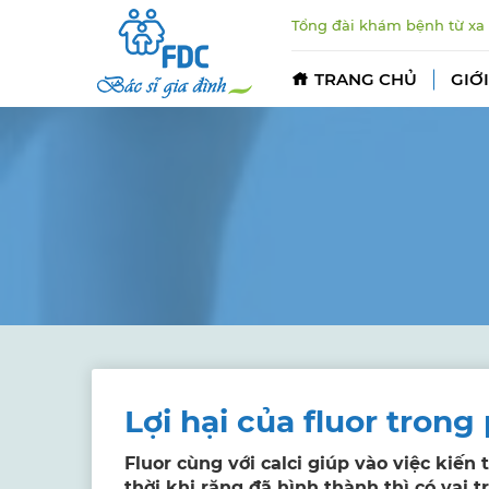
Tổng đài khám bệnh từ xa
TRANG CHỦ
GIỚI
Lợi hại của fluor trong
Fluor cùng với calci giúp vào việc kiế
thời khi răng đã hình thành thì có vai