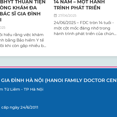
BHYT THUẬN TIỆN
14 NĂM – MỘT HÀNH
HÒNG KHÁM ĐA
TRÌNH PHÁT TRIỂN
BÁC SĨ GIA ĐÌNH
27/06/2025
I
24/06/2025 – FDC tròn 14 tuổi -
025
một cột mốc đáng nhớ trong
hành trình phát triển của chúng
i hiểu rằng việc khám
ta.
nh bằng Bảo hiểm Y tế
ôi khi còn gặp nhiều bỡ
ậy, bài viết này sẽ cung
g dẫn chi tiết để quý
ó thể sử dụng BHYT một
dàng và hiệu quả nhất
g khám đa khoa Bác sĩ
 hà Nội.
 GIA ĐÌNH HÀ NỘI (HANOI FAMILY DOCTOR CEN
Nam Từ Liêm - TP Hà Nội
cấp ngày 24/6/2011