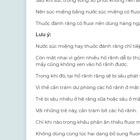
Sau khi súc trong vòng 30 phút không nên ă
Nên súc miệng bằng nước súc miệng có fluor
Thuốc đánh răng có fluor nên dùng hàng ng
Lưu ý:
Nước súc miệng hay thuốc đánh răng chỉ tiếp
Còn mặt nhai vì gồm nhiều hố rãnh dễ bị th
mấy cũng không xen vào hố rãnh được.
Trong khi đó, tại hố rãnh răng sẽ bị sâu phát 
Vì thế cần trám dự phòng các hố rãnh ở mặt 
Trẻ bị sâu nhiều ở hệ răng sữa hoặc sâu ở m
Với những trẻ này, cần trám bít các hố rãnh.
Chỉ khi nào trong khẩu phần ăn thiếu fluor m
Không dùng cùng lúc hai dạng bổ sung fluor 