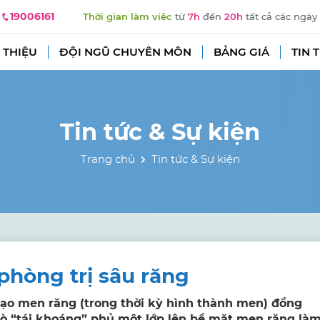
19006161
Thời gian làm việc
từ
7h
đến
20h
tất cả các ngày
 THIỆU
ĐỘI NGŨ CHUYÊN MÔN
BẢNG GIÁ
TIN 
Tin tức & Sự kiện
Trang chủ
Tin tức & Sự kiện
 phòng trị sâu răng
n tạo men răng (trong thời kỳ hình thành men) đồng
 trò “tái khoáng” phủ một lớp lên bề mặt men răng là