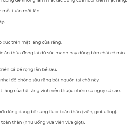
n uống để không làm mất tác dụng của fluor trên mặt răng.
 mỗi tuần một lần.
ày.
 xúc trên mặt láng của răng.
ức ăn thừa đọng lại dù súc mạnh hay dùng bàn chải có mịn
triển cả bề rộng lẫn bề sâu.
nhai để phòng sâu răng bắt nguồn tại chỗ này.
ặt láng của hệ răng vĩnh viễn thuộc nhóm có nguy cơ cao.
ới dùng dạng bổ sung fluor toàn thân (viên, giọt uống).
toàn thân (như uống vừa viên vừa giọt).