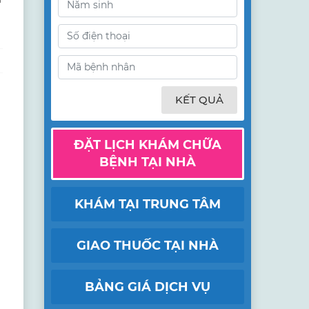
KẾT QUẢ
ĐẶT LỊCH KHÁM CHỮA
BỆNH TẠI NHÀ
KHÁM TẠI TRUNG TÂM
GIAO THUỐC TẠI NHÀ
BẢNG GIÁ DỊCH VỤ