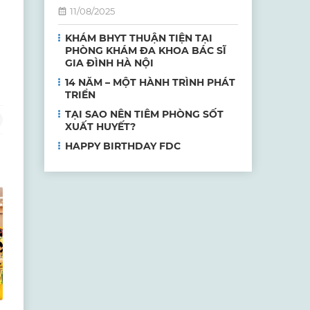
11/08/2025
KHÁM BHYT THUẬN TIỆN TẠI
PHÒNG KHÁM ĐA KHOA BÁC SĨ
GIA ĐÌNH HÀ NỘI
14 NĂM – MỘT HÀNH TRÌNH PHÁT
TRIỂN
TẠI SAO NÊN TIÊM PHÒNG SỐT
XUẤT HUYẾT?
HAPPY BIRTHDAY FDC