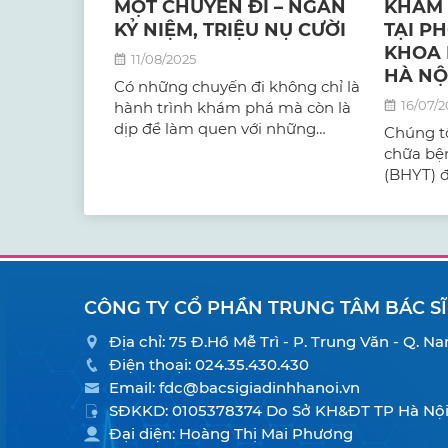
MỘT CHUYẾN ĐI – NGÀN
KHÁM 
KỶ NIỆM, TRIỆU NỤ CƯỜI
TẠI P
KHOA 
11/08/2025
HÀ NỘ
Có những chuyến đi không chỉ là
16/07/2
hành trình khám phá mà còn là
dịp để làm quen với những
Chúng tô
người bạn mới, cười nhiều hơn
chữa bệ
và tình cảm giữa mọi người
(BHYT) đ
thêm bền chặt.
ngỡ. Vì v
cấp hướn
khách c
cách dễ 
tại phòn
gia đình
CÔNG TY CỔ PHẦN TRUNG TÂM BÁC SĨ
Địa chỉ: 75 Đ.Hồ Mễ Trì - P. Trung Văn - Q. 
Điện thoại:
024.35.430.430
Email:
fdc@bacsigiadinhhanoi.vn
SĐKKD: 0105378374 Do Sở KH&ĐT TP Hà Nội 
Đại diện: Hoàng Thị Mai Phương