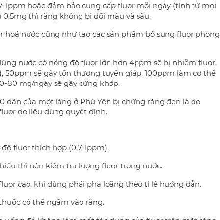
7-1ppm hoặc đảm bảo cung cấp fluor mỗi ngày (tính từ mọi
 0,5mg thì răng không bị đổi màu và sâu.
uor hoá nước cũng như tạo các sản phẩm bổ sung fluor phòng
 dùng nước có nồng độ fluor lớn hơn 4ppm sẽ bị nhiễm fluor,
), 50ppm sẽ gây tổn thương tuyến giáp, 100ppm làm cơ thể
10-80 mg/ngày sẽ gây cứng khớp.
00 dân của một làng ở Phú Yên bị chứng răng đen là do
fluor do liều dùng quyết định.
độ fluor thích hợp (0,7-1ppm).
ều thì nên kiểm tra lượng fluor trong nước.
fluor cao, khi dùng phải pha loãng theo tỉ lệ hướng dẫn.
thuốc có thể ngấm vào răng.