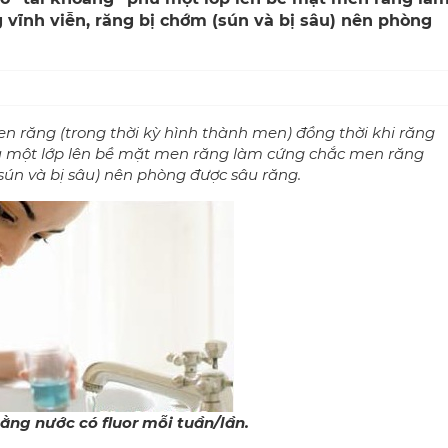
vĩnh viễn, răng bị chớm (sún và bị sâu) nên phòng
men răng (trong thời kỳ hình thành men) đồng thời khi răng
phủ một lớp lên bề mặt men răng làm cứng chắc men răng
sún và bị sâu) nên phòng được sâu răng.
ằng nước có fluor mỗi tuần/lần.