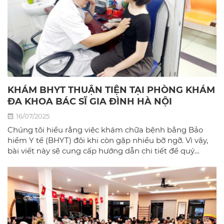
KHÁM BHYT THUẬN TIỆN TẠI PHÒNG KHÁM
ĐA KHOA BÁC SĨ GIA ĐÌNH HÀ NỘI
16/07/2025
Chúng tôi hiểu rằng việc khám chữa bệnh bằng Bảo
hiểm Y tế (BHYT) đôi khi còn gặp nhiều bỡ ngỡ. Vì vậy,
bài viết này sẽ cung cấp hướng dẫn chi tiết để quý
khách có thể sử dụng BHYT một cách dễ dàng và hiệu
quả nhất tại phòng khám đa khoa Bác sĩ gia đình hà
Nội.