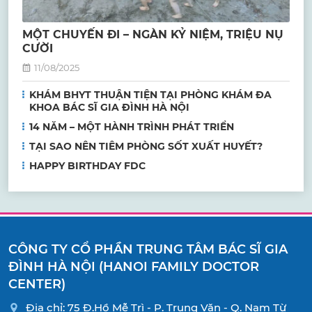
MỘT CHUYẾN ĐI – NGÀN KỶ NIỆM, TRIỆU NỤ
CƯỜI
11/08/2025
KHÁM BHYT THUẬN TIỆN TẠI PHÒNG KHÁM ĐA
KHOA BÁC SĨ GIA ĐÌNH HÀ NỘI
14 NĂM – MỘT HÀNH TRÌNH PHÁT TRIỂN
TẠI SAO NÊN TIÊM PHÒNG SỐT XUẤT HUYẾT?
HAPPY BIRTHDAY FDC
CÔNG TY CỔ PHẦN TRUNG TÂM BÁC SĨ GIA
ĐÌNH HÀ NỘI (HANOI FAMILY DOCTOR
CENTER)
Địa chỉ: 75 Đ.Hồ Mễ Trì - P. Trung Văn - Q. Nam Từ