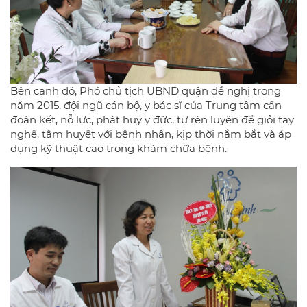
Bên cạnh đó, Phó chủ tịch UBND quận đề nghị trong
năm 2015, đội ngũ cán bộ, y bác sĩ của Trung tâm cần
đoàn kết, nỗ lực, phát huy y đức, tự rèn luyện để giỏi tay
nghề, tâm huyết với bệnh nhân, kịp thời nắm bắt và áp
dụng kỹ thuật cao trong khám chữa bệnh.