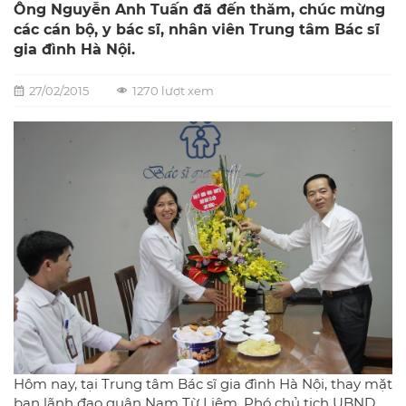
Ông Nguyễn Anh Tuấn đã đến thăm, chúc mừng
các cán bộ, y bác sĩ, nhân viên Trung tâm Bác sĩ
gia đình Hà Nội.
27/02/2015
1270 lượt xem
Hôm nay, tại Trung tâm Bác sĩ gia đình Hà Nội, thay mặt
ban lãnh đạo quận Nam Từ Liêm, Phó chủ tịch UBND