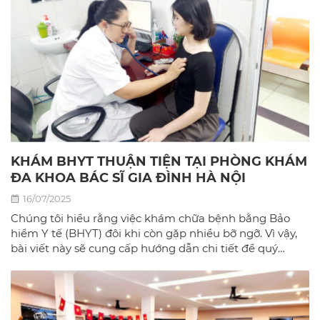
KHÁM BHYT THUẬN TIỆN TẠI PHÒNG KHÁM
ĐA KHOA BÁC SĨ GIA ĐÌNH HÀ NỘI
16/07/2025
Chúng tôi hiểu rằng việc khám chữa bệnh bằng Bảo
hiểm Y tế (BHYT) đôi khi còn gặp nhiều bỡ ngỡ. Vì vậy,
bài viết này sẽ cung cấp hướng dẫn chi tiết để quý
khách có thể sử dụng BHYT một cách dễ dàng và hiệu
quả nhất tại phòng khám đa khoa Bác sĩ gia đình hà
Nội.