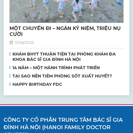
MỘT CHUYẾN ĐI – NGÀN KỶ NIỆM, TRIỆU NỤ
CƯỜI
11/08/2025
KHÁM BHYT THUẬN TIỆN TẠI PHÒNG KHÁM ĐA
KHOA BÁC SĨ GIA ĐÌNH HÀ NỘI
14 NĂM – MỘT HÀNH TRÌNH PHÁT TRIỂN
TẠI SAO NÊN TIÊM PHÒNG SỐT XUẤT HUYẾT?
HAPPY BIRTHDAY FDC
CÔNG TY CỔ PHẦN TRUNG TÂM BÁC SĨ GIA
ĐÌNH HÀ NỘI (HANOI FAMILY DOCTOR