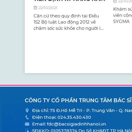
22/10/2
22/10/2021
Khám sứ
viên côn
Căn cứ theo quy định tại Điều
SYGMA
152 Bộ luật Lao động 2012 về
chăm sóc sức khỏe cho người lao
động, người sử dụng lao động
cần có nghĩa vụ khám sức
khỏe định kỳ cho người lao động
tối thiểu 1 lần/năm.
CÔNG TY CỔ PHẦN TRUNG TÂM BÁC SĨ
Địa chỉ: 75 Đ.Hồ Mễ Trì - P. Trung Văn - Q. 
Điện thoại:
024.35.430.430
Email:
fdc@bacsigiadinhhanoi.vn
SĐKKD: 0105378374 Do Sở KH&ĐT TP Hà Nội 