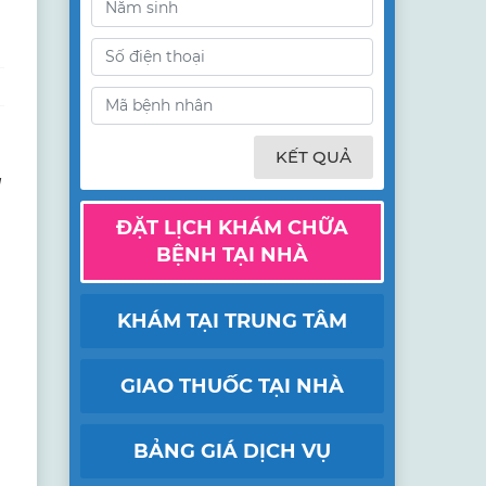
KẾT QUẢ
g
ĐẶT LỊCH KHÁM CHỮA
BỆNH TẠI NHÀ
KHÁM TẠI TRUNG TÂM
GIAO THUỐC TẠI NHÀ
BẢNG GIÁ DỊCH VỤ