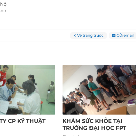
 Nội
com
Về trang trước
Gửi email
TY CP KỸ THUẬT
KHÁM SỨC KHỎE TẠI
TRƯỜNG ĐẠI HỌC FPT