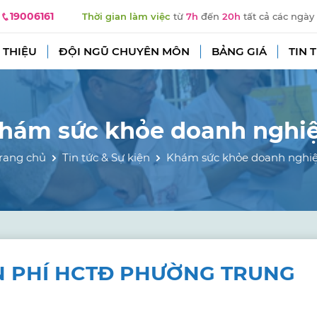
19006161
Thời gian làm việc
từ
7h
đến
20h
tất cả các ngày
 THIỆU
ĐỘI NGŨ CHUYÊN MÔN
BẢNG GIÁ
TIN 
hám sức khỏe doanh nghi
rang chủ
Tin tức & Sự kiện
Khám sức khỏe doanh nghi
N PHÍ HCTĐ PHƯỜNG TRUNG