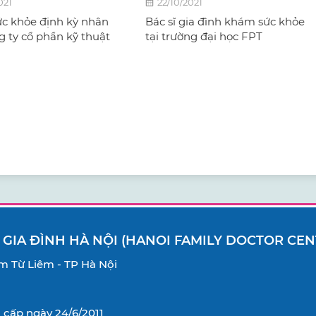
021
22/10/2021
c khỏe định kỳ nhân
Bác sĩ gia đình khám sức khỏe
g ty cổ phần kỹ thuật
tại trường đại học FPT
 GIA ĐÌNH HÀ NỘI (HANOI FAMILY DOCTOR CEN
Nam Từ Liêm - TP Hà Nội
cấp ngày 24/6/2011