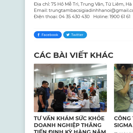
Địa chỉ: 75 Hồ Mễ Trì, Trung Văn, Từ Liêm, Hà
Email: trungtambacsigiadinhhanoi@gmail.
Điện thoại: 04 35 430 430 Holine: 1900 61 61
Facebook
Twitter
CÁC BÀI VIẾT KHÁC
TƯ VẤN KHÁM SỨC KHỎE
CÔNG 
DOANH NGHIỆP THĂNG
SIGMA
TIẾN ĐỊNH KỲ HÀNG NĂM