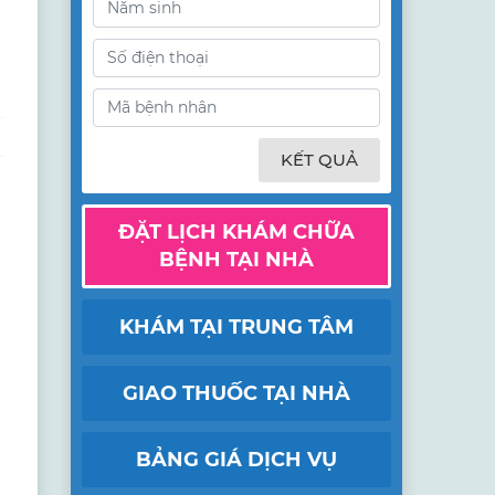
KẾT QUẢ
h
ĐẶT LỊCH KHÁM CHỮA
BỆNH TẠI NHÀ
KHÁM TẠI TRUNG TÂM
GIAO THUỐC TẠI NHÀ
BẢNG GIÁ DỊCH VỤ