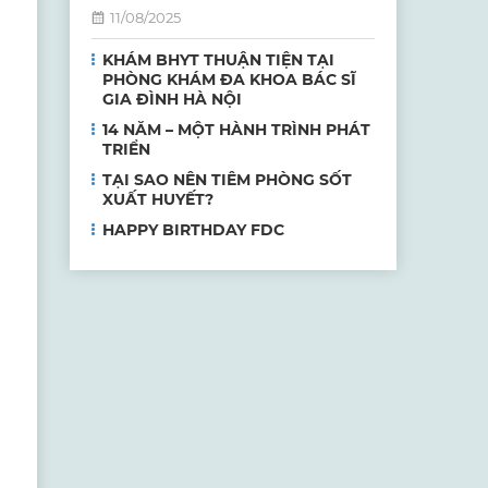
11/08/2025
KHÁM BHYT THUẬN TIỆN TẠI
PHÒNG KHÁM ĐA KHOA BÁC SĨ
GIA ĐÌNH HÀ NỘI
14 NĂM – MỘT HÀNH TRÌNH PHÁT
TRIỂN
TẠI SAO NÊN TIÊM PHÒNG SỐT
XUẤT HUYẾT?
HAPPY BIRTHDAY FDC