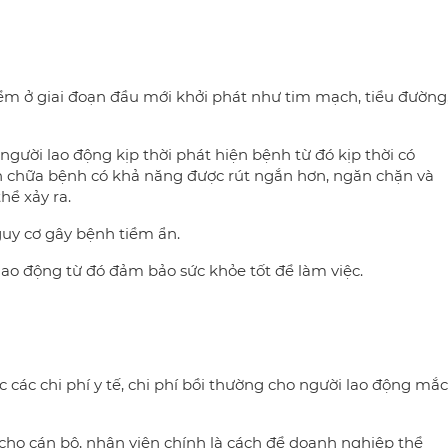
ểm ở giai đoạn đầu mới khởi phát như tim mạch, tiểu đường
gười lao động kịp thời phát hiện bệnh từ đó kịp thời có
 gian chữa bệnh có khả năng được rút ngắn hơn, ngăn chặn và
hể xảy ra.
nguy cơ gây bệnh tiềm ẩn.
lao động từ đó đảm bảo sức khỏe tốt để làm việc.
ợc các chi phí y tế, chi phí bồi thường cho người lao động mắc
 cho cán bộ, nhân viên chính là cách để doanh nghiệp thể