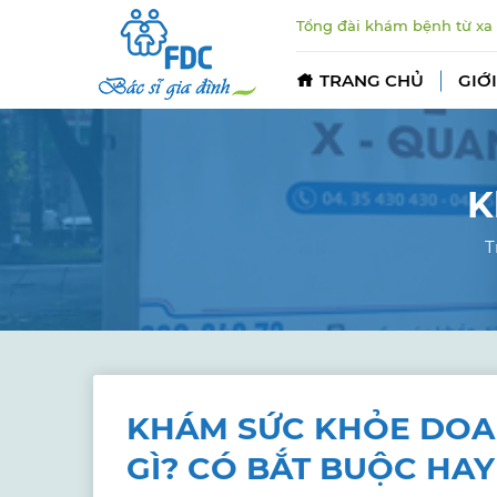
Tổng đài khám bệnh từ xa
TRANG CHỦ
GIỚI
K
T
KHÁM SỨC KHỎE DOA
GÌ? CÓ BẮT BUỘC HA