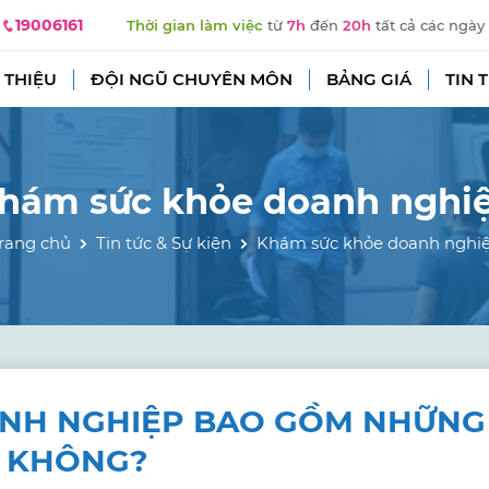
19006161
Thời gian làm việc
từ
7h
đến
20h
tất cả các ngày
 THIỆU
ĐỘI NGŨ CHUYÊN MÔN
BẢNG GIÁ
TIN 
hám sức khỏe doanh nghi
rang chủ
Tin tức & Sự kiện
Khám sức khỏe doanh nghi
NH NGHIỆP BAO GỒM NHỮNG
Y KHÔNG?