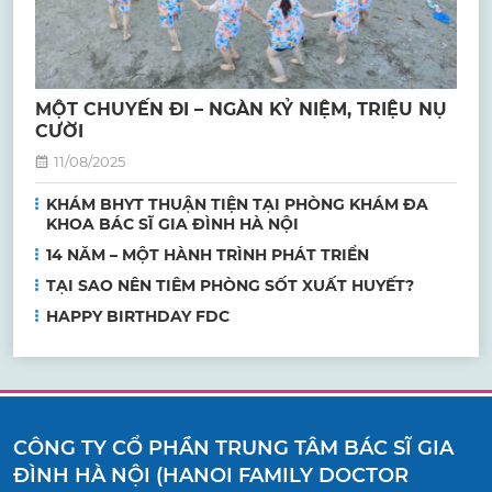
MỘT CHUYẾN ĐI – NGÀN KỶ NIỆM, TRIỆU NỤ
CƯỜI
11/08/2025
KHÁM BHYT THUẬN TIỆN TẠI PHÒNG KHÁM ĐA
KHOA BÁC SĨ GIA ĐÌNH HÀ NỘI
14 NĂM – MỘT HÀNH TRÌNH PHÁT TRIỂN
TẠI SAO NÊN TIÊM PHÒNG SỐT XUẤT HUYẾT?
HAPPY BIRTHDAY FDC
CÔNG TY CỔ PHẦN TRUNG TÂM BÁC SĨ GIA
ĐÌNH HÀ NỘI (HANOI FAMILY DOCTOR