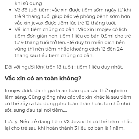
khi sử dụng
Về độ tuổi tiêm: vắc xin được tiêm sớm ngày từ khi
trẻ 9 tháng tuổi giúp bảo vệ phòng bệnh sớm hơn
vắc xin jevax được tiêm lúc trẻ 12 tháng tuổi.
Về lịch tiêm chủng cơ bản : Vắc xin Imojev có lịch
tiêm đơn giản hơn, tiêm 1 liều cơ bản 0.5ml cho trẻ
từ 9 tháng tuổi trở lên. Để duy trì miễn dịch bền
vững thì nên tiêm nhắc khoảng cách 12 đến 24
tháng sau liều tiêm chủng cơ bản.
Đối với người lớn( trên 18 tuổi) : tiêm 1 liều duy nhất.
Vắc xin có an toàn không?
Imojev được đánh giá là an toàn qua các thử nghiệm
lâm sàng. Cũng giống như các vắc xin khác là sau tiêm
có thể xảy ra tác dụng phụ toàn thân hoặc tại chỗ như
sốt, sưng đau tại nơi tiêm,…
Lưu ý: Nếu trẻ đang tiêm VX Jevax thì có thể tiêm nhắc
lại cho trẻ sau khi hoàn thành 3 liều cơ bản là 1 năm.