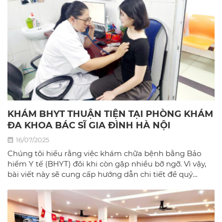
KHÁM BHYT THUẬN TIỆN TẠI PHÒNG KHÁM
ĐA KHOA BÁC SĨ GIA ĐÌNH HÀ NỘI
16/07/2025
Chúng tôi hiểu rằng việc khám chữa bệnh bằng Bảo
hiểm Y tế (BHYT) đôi khi còn gặp nhiều bỡ ngỡ. Vì vậy,
bài viết này sẽ cung cấp hướng dẫn chi tiết để quý
khách có thể sử dụng BHYT một cách dễ dàng và hiệu
quả nhất tại phòng khám đa khoa Bác sĩ gia đình hà
Nội.