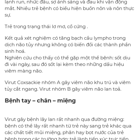
lạnh run, nhức đầu, sợ ánh sáng và đau khi vận động
mắt. Nhiều trẻ bệnh có biểu hiện buồn nôn và nôn thực
sự.
Trẻ trong trạng thái lơ mơ, cổ cứng .
Kết quả xét nghiệm có tăng bạch cầu lympho trong
dịch não tủy nhưng không có biến đổi các thành phần
sinh hoá.
Nghiên cứu cho thấy có thể gặp một thể bệnh: sốt dịu
đi vài ngày, sau đó sốt lại kèm theo những dấu hiệu
viêm màng não.
Virut Coxsackie nhóm A gây viêm não khu trú và viêm
tủy cắt ngang. Virut nhóm B gây viêm não lan toả.
Bệnh tay – chân – miệng
Virut gây bệnh lây lan rất nhanh qua đường miệng:
bệnh có thể lây rất nhanh từ trẻ này sang trẻ khác qua
các chất tiết mũi miệng, phân hay bọt nước của trẻ
bệnh trong các trường hợp: trẻ lành tiếp xúc trực tiếp