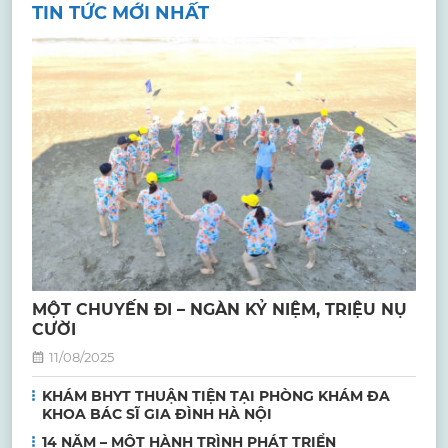
TIN TỨC MỚI NHẤT
MỘT CHUYẾN ĐI – NGÀN KỶ NIỆM, TRIỆU NỤ
CƯỜI
11/08/2025
KHÁM BHYT THUẬN TIỆN TẠI PHÒNG KHÁM ĐA
KHOA BÁC SĨ GIA ĐÌNH HÀ NỘI
14 NĂM – MỘT HÀNH TRÌNH PHÁT TRIỂN