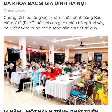
ĐA KHOA BÁC SĨ GIA ĐÌNH HÀ NỘI
16/07/2025
Chúng tôi hiểu rằng việc khám chữa bệnh bằng Bảo
hiểm Y tế (BHYT) đôi khi còn gặp nhiều bỡ ngỡ. Vì vậy,
bài viết này sẽ cung cấp hướng dẫn chi tiết để quý
khách có thể sử dụng BHYT một cách dễ dàng và hiệu
quả nhất tại phòng khám đa khoa Bác sĩ gia đình hà
Nội.
14 NĂM – MỘT HÀNH TRÌNH PHÁT TRIỂN