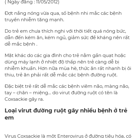
( Ngày đăng : 11/05/2012)
Đợt nắng nóng vừa qua, số bệnh nhi mắc các bệnh
truyền nhiễm tăng mạnh.
Do trẻ em chưa thích nghi với thời tiết quá nóng bức,
dẫn đến kém ăn, kém ngủ, giảm sức đề kháng nên rất
dễ mắc bệnh .
Mặt khác do các gia đình cho trẻ nằm gần quạt hoặc
dùng máy lạnh ở nhiệt độ thấp nên trẻ càng dễ bị
nhiễm khuẩn. Hơn nữa mùa hè, thức ăn rất nhanh bị ôi
thiu, trẻ ăn phải rất dễ mắc các bệnh đường ruột.
Đặc biệt trẻ rất dễ mắc các bệnh viêm não, màng não,
tay – chân – miệng… do virut đường ruột có tên là
Coxsackie gây ra.
Loại virut đường ruột gây nhiều bệnh ở trẻ
em
Virus Coxsackie là một Enterovirus ở đường tiêu hóa, có