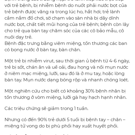
với trẻ bệnh, bị nhiễm bệnh do nuốt phải nước bọt của
trẻ bệnh được văng ra trong lúc ho, hắt hơi; trẻ lành
cầm nắm đồ chơi, sờ chạm vào sàn nhà bị dây dính
nước bọt, chất tiết mũi họng của trẻ bệnh; bệnh còn lây
cho trẻ qua bàn tay chăm sóc của các cô bảo mẫu, cô
nuôi dạy trẻ.
Bệnh đặc trưng bằng viêm miệng, tổn thương các ban
có bọng nước ở bàn tay, bàn chân.
Một trẻ bị nhiễm virut, sau thời gian ủ bệnh từ 4-6 ngày,
trẻ bị sốt, chán ăn và uể oải, đau họng và nổi mụn nước
ở niêm mạc miệng, lưỡi, sau đó là ở mu tay, hoặc lòng
bàn tay. Mụn nước dạng bóng rộp và nhanh chóng loét.
Một nghiên cứu cho biết có khoảng 30% bệnh nhân bị
tổn thương ở vòm miệng, lưỡi gà hay hạch hạnh nhân.
Các triệu chứng sẽ giảm trong 1 tuần.
Nhưng có đến 90% trẻ dưới 5 tuổi bị bệnh tay – chân –
miệng tử vong do bị phù phổi hay xuất huyết phổi.