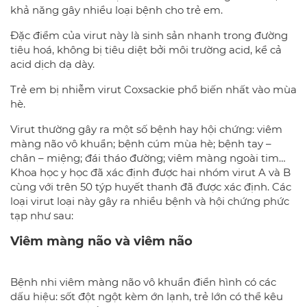
khả năng gây nhiều loại bệnh cho trẻ em.
Đặc điểm của virut này là sinh sản nhanh trong đường
tiêu hoá, không bị tiêu diệt bởi môi trường acid, kể cả
acid dịch dạ dày.
Trẻ em bị nhiễm virut Coxsackie phổ biến nhất vào mùa
hè.
Virut thường gây ra một số bệnh hay hội chứng: viêm
màng não vô khuẩn; bệnh cúm mùa hè; bệnh tay –
chân – miệng; đái tháo đường; viêm màng ngoài tim…
Khoa học y học đã xác định được hai nhóm virut A và B
cùng với trên 50 týp huyết thanh đã được xác định. Các
loại virut loại này gây ra nhiều bệnh và hội chứng phức
tạp như sau:
Viêm màng não và viêm não
Bệnh nhi viêm màng não vô khuẩn điển hình có các
dấu hiệu: sốt đột ngột kèm ớn lạnh, trẻ lớn có thể kêu