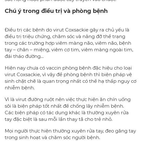
Chú ý trong điều trị và phòng bệnh
Điều trị các bệnh do virut Coxsackie gây ra chủ yếu là
điều trị triệu chứng, chăm sóc và nâng đỡ thể trạng
trong các trường hợp viêm màng não, viêm não, bệnh
tay – chân – miệng, viêm cơ tim, viêm màng ngoài tim,
đái tháo đường…
Hiện nay chưa có vaccin phòng bệnh đặc hiệu cho loại
virut Coxsackie, vì vậy để phòng bệnh thì biện pháp vệ
sinh chặt chẽ là quan trọng nhất có thể hạ thấp nguy cơ
nhiễm bệnh.
Vì là virut đường ruột nên việc thực hiện ăn chín uống
sôi là biện pháp tốt nhất để chống lây nhiễm bệnh.
Các biện pháp có tác dụng khác là thường xuyên rửa
tay đặc biệt là sau mỗi lần thay tã cho trẻ nhỏ.
Mọi người thực hiện thường xuyên rửa tay, đeo găng tay
trong sinh hoạt và chăm sóc người bệnh.