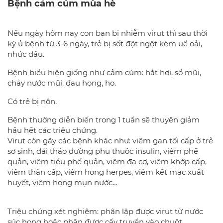
Bệnh cảm cúm mùa hè
Nếu ngày hôm nay con bạn bị nhiễm virut thì sau thời
kỳ ủ bệnh từ 3-6 ngày, trẻ bị sốt đột ngột kèm uể oải,
nhức đầu.
Bệnh biểu hiện giống như cảm cúm: hắt hơi, sổ mũi,
chảy nước mũi, đau họng, ho.
Có trẻ bị nôn.
Bệnh thường diễn biến trong 1 tuần sẽ thuyên giảm
hầu hết các triệu chứng.
Virut còn gây các bệnh khác như: viêm gan tối cấp ở trẻ
sơ sinh, đái tháo đường phụ thuộc insulin, viêm phế
quản, viêm tiểu phế quản, viêm đa cơ, viêm khớp cấp,
viêm thận cấp, viêm họng herpes, viêm kết mạc xuất
huyết, viêm họng mụn nước…
Triệu chứng xét nghiệm: phân lập được virut từ nước
súc họng hoặc phân được cấy truyền vào chuột.