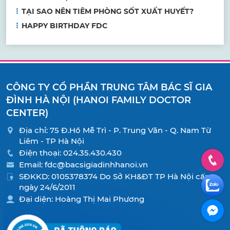
TẠI SAO NÊN TIÊM PHÒNG SỐT XUẤT HUYẾT?
HAPPY BIRTHDAY FDC
CÔNG TY CỔ PHẦN TRUNG TÂM BÁC SĨ GIA
ĐÌNH HÀ NỘI (HANOI FAMILY DOCTOR
CENTER)
Địa chỉ: 75 Đ.Hồ Mễ Trì - P. Trung Văn - Q. Nam Từ
Liêm - TP Hà Nội
Điện thoại:
024.35.430.430
Email:
fdc@bacsigiadinhhanoi.vn
SĐKKD: 0105378374 Do Sở KH&ĐT TP Hà Nội cấp
ngày 24/6/2011
Đại diện: Hoàng Thị Mai Phương