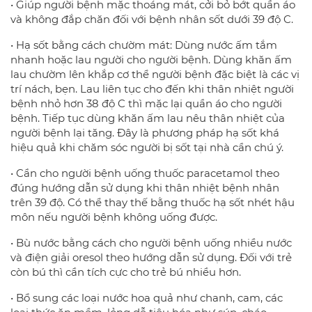
• Giúp người bệnh mặc thoáng mát, cởi bỏ bớt quần áo
và không đắp chăn đối với bệnh nhân sốt dưới 39 độ C.
• Hạ sốt bằng cách chườm mát: Dùng nước ấm tắm
nhanh hoặc lau người cho người bệnh. Dùng khăn ấm
lau chườm lên khắp cơ thể người bệnh đặc biệt là các vị
trí nách, bẹn. Lau liên tục cho đến khi thân nhiệt người
bệnh nhỏ hơn 38 độ C thì mặc lại quần áo cho người
bệnh. Tiếp tục dùng khăn ấm lau nêu thân nhiệt của
người bệnh lại tăng. Đây là phương pháp hạ sốt khá
hiệu quả khi chăm sóc người bị sốt tại nhà cần chú ý.
• Cần cho người bệnh uống thuốc paracetamol theo
đúng hướng dẫn sử dụng khi thân nhiệt bệnh nhân
trên 39 độ. Có thể thay thế bằng thuốc hạ sốt nhét hậu
môn nếu người bệnh không uống được.
• Bù nước bằng cách cho người bệnh uống nhiều nước
và điện giải oresol theo hướng dẫn sử dụng. Đối với trẻ
còn bú thì cần tích cực cho trẻ bú nhiều hơn.
• Bổ sung các loại nước hoa quả như chanh, cam, các