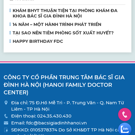
KHÁM BHYT THUẬN TIỆN TẠI PHÒNG KHÁM ĐA
KHOA BÁC SĨ GIA ĐÌNH HÀ NỘI
14 NĂM – MỘT HÀNH TRÌNH PHÁT TRIỂN
TẠI SAO NÊN TIÊM PHÒNG SỐT XUẤT HUYẾT?
HAPPY BIRTHDAY FDC
CÔNG TY CỔ PHẦN TRUNG TÂM BÁC SĨ GIA
ĐÌNH HÀ NỘI (HANOI FAMILY DOCTOR
CENTER)
Địa chỉ: 75 Đ.Hồ Mễ Trì - P. Trung Văn - Q. Nam Từ
Liêm - TP Hà Nội
Điện thoại:
024.35.430.430
Email:
fdc@bacsigiadinhhanoi.vn
SĐKKD: 0105378374 Do Sở KH&ĐT TP Hà Nội cấp