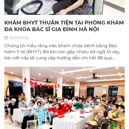
KHÁM BHYT THUẬN TIỆN TẠI PHÒNG KHÁM
ĐA KHOA BÁC SĨ GIA ĐÌNH HÀ NỘI
16/07/2025
Chúng tôi hiểu rằng việc khám chữa bệnh bằng Bảo
hiểm Y tế (BHYT) đôi khi còn gặp nhiều bỡ ngỡ. Vì vậy,
bài viết này sẽ cung cấp hướng dẫn chi tiết để quý
khách có thể sử dụng BHYT một cách dễ dàng và hiệu
quả nhất tại phòng khám đa khoa Bác sĩ gia đình hà
Nội.