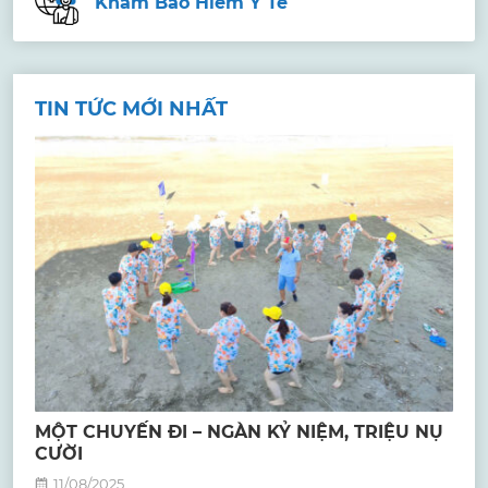
Khám Bảo Hiểm Y Tế
TIN TỨC MỚI NHẤT
MỘT CHUYẾN ĐI – NGÀN KỶ NIỆM, TRIỆU NỤ
CƯỜI
11/08/2025