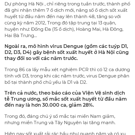
Dự phòng Hà Nội , chỉ riêng trong tuần trước, thành phố
đã ghi nhận thêm 7 ổ dịch mới, nâng số ổ dịch sốt xuất
huyết từ đầu năm đến nay lên thành 48, tăng so với
cùng kỳ năm 2012, Trong đó tập trung tại 13 quận,
huyện như: Đống Đa (15 ổ dịch), Hoàng Mai, Hà Đông,
Hai Bà Trưng…
Ngoài ra, mô hình virus Dengue (gồm các tuýp D1,
D2, D3, D4) gây bệnh sốt xuất huyết ở Hà Nội cũng
thay đổi so với các năm trước.
Trong 86 ca lấy mẫu xét nghiệm PCR thì có 12 ca dương
tính với D3, trong khi các năm trước, virus Dengue phân
bố tại thành phố chủ yếu là D1 và D2.
Trên cả nước, theo báo cáo của Viện Vệ sinh dịch
tễ Trung ương, số mắc sốt xuất huyết từ đầu năm
đến nay là hơn 30.000 ca, giảm 28%.
Trong đó, đáng chú ý số mắc tại miền Nam giảm,
nhưng miền Trung và Tây Nguyên lại tăng mạnh.
Hiện nay sốt xuất rải rác hầu như quanh năm và có xu