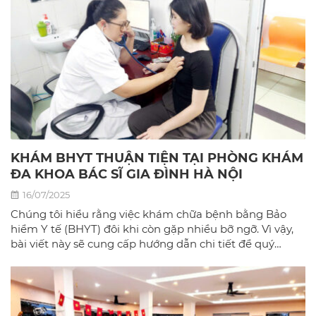
KHÁM BHYT THUẬN TIỆN TẠI PHÒNG KHÁM
ĐA KHOA BÁC SĨ GIA ĐÌNH HÀ NỘI
16/07/2025
Chúng tôi hiểu rằng việc khám chữa bệnh bằng Bảo
hiểm Y tế (BHYT) đôi khi còn gặp nhiều bỡ ngỡ. Vì vậy,
bài viết này sẽ cung cấp hướng dẫn chi tiết để quý
khách có thể sử dụng BHYT một cách dễ dàng và hiệu
quả nhất tại phòng khám đa khoa Bác sĩ gia đình hà
Nội.