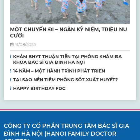
MỘT CHUYẾN ĐI – NGÀN KỶ NIỆM, TRIỆU NỤ
CƯỜI
11/08/2025
KHÁM BHYT THUẬN TIỆN TẠI PHÒNG KHÁM ĐA
KHOA BÁC SĨ GIA ĐÌNH HÀ NỘI
14 NĂM – MỘT HÀNH TRÌNH PHÁT TRIỂN
TẠI SAO NÊN TIÊM PHÒNG SỐT XUẤT HUYẾT?
HAPPY BIRTHDAY FDC
CÔNG TY CỔ PHẦN TRUNG TÂM BÁC SĨ GIA
ĐÌNH HÀ NỘI (HANOI FAMILY DOCTOR