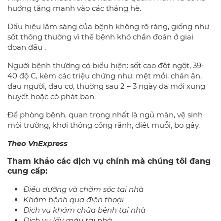
hướng tăng mạnh vào các tháng hè.
Dấu hiệu lâm sàng của bệnh không rõ ràng, giống như
sốt thông thường vì thế bệnh khó chẩn đoán ở giai
đoạn đầu .
Người bệnh thường có biểu hiện: sốt cao đột ngột, 39-
40 độ C, kèm các triệu chứng như: mệt mỏi, chán ăn,
đau người, đau cơ, thường sau 2 – 3 ngày da mới xung
huyết hoặc có phát ban.
Để phòng bệnh, quan trọng nhất là ngủ màn, vệ sinh
môi trường, khơi thông cống rãnh, diệt muỗi, bọ gậy.
Theo VnExpress
Tham khảo các dịch vụ chính mà chúng tôi đang
cung cấp:
Điều dưỡng và chăm sóc tại nhà
Khám bệnh qua điện thoại
Dịch vụ khám chữa bệnh tại nhà
Dịch vụ lấy máu tại nhà