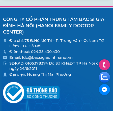
CÔNG TY CỔ PHẦN TRUNG TÂM BÁC SĨ GIA
ĐÌNH HÀ NỘI (HANOI FAMILY DOCTOR
CENTER)
Địa chỉ: 75 Đ.Hồ Mễ Trì - P. Trung Văn - Q. Nam Từ
Liêm - TP Hà Nội
Điện thoại:
024.35.430.430
Email:
fdc@bacsigiadinhhanoi.vn
SĐKKD: 0105378374 Do Sở KH&ĐT TP Hà Nội cấp
ngày 24/6/2011
Đại diện: Hoàng Thị Mai Phương