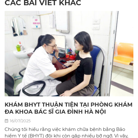
CÁC BÀI VIẾT KHÁC
KHÁM BHYT THUẬN TIỆN TẠI PHÒNG KHÁM
ĐA KHOA BÁC SĨ GIA ĐÌNH HÀ NỘI
16/07/2025
Chúng tôi hiểu rằng việc khám chữa bệnh bằng Bảo
hiểm Y tế (BHYT) đôi khi còn gặp nhiều bỡ ngỡ. Vì vậy,