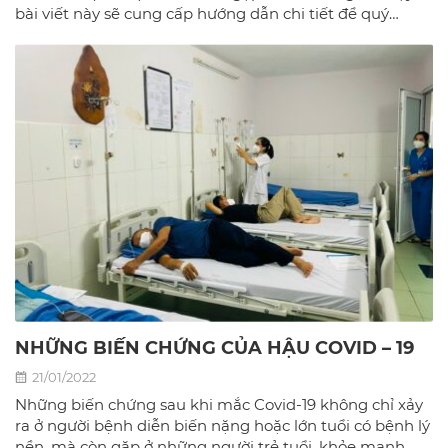
bài viết này sẽ cung cấp hướng dẫn chi tiết để quý
khách có thể sử dụng BHYT một cách dễ dàng và hiệu
quả nhất tại phòng khám đa khoa Bác sĩ gia đình hà
Nội.
NHỮNG BIẾN CHỨNG CỦA HẬU COVID – 19
21/01/2022
Những biến chứng sau khi mắc Covid-19 không chỉ xảy
ra ở người bệnh diễn biến nặng hoặc lớn tuổi có bệnh lý
nền, mà còn gặp ở những người trẻ tuổi, khỏe mạnh