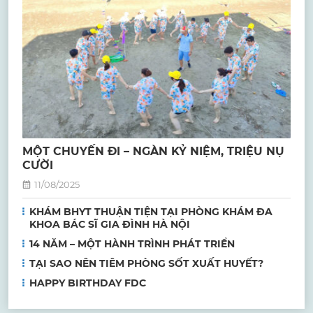
MỘT CHUYẾN ĐI – NGÀN KỶ NIỆM, TRIỆU NỤ
CƯỜI
11/08/2025
KHÁM BHYT THUẬN TIỆN TẠI PHÒNG KHÁM ĐA
KHOA BÁC SĨ GIA ĐÌNH HÀ NỘI
14 NĂM – MỘT HÀNH TRÌNH PHÁT TRIỂN
TẠI SAO NÊN TIÊM PHÒNG SỐT XUẤT HUYẾT?
HAPPY BIRTHDAY FDC