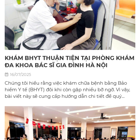
KHÁM BHYT THUẬN TIỆN TẠI PHÒNG KHÁM
ĐA KHOA BÁC SĨ GIA ĐÌNH HÀ NỘI
16/07/2025
Chúng tôi hiểu rằng việc khám chữa bệnh bằng Bảo
hiểm Y tế (BHYT) đôi khi còn gặp nhiều bỡ ngỡ. Vì vậy,
bài viết này sẽ cung cấp hướng dẫn chi tiết để quý
khách có thể sử dụng BHYT một cách dễ dàng và hiệu
quả nhất tại phòng khám đa khoa Bác sĩ gia đình hà
Nội.