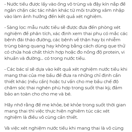
• Nước tiểu được lấy vào ống vô trùng và đậy kín nắp để
ngăn chặn các tác nhân khác từ môi trường xâm nhập
vào làm ảnh hưởng đến kết quả xét nghiệm.
• Sàng lọc: mẫu nước tiểu sẽ được đưa đến phòng xét
nghiệm để phân tích, xác định xem thai phụ có mắc các
bệnh đái tháo đường, các bệnh về thận hay bị nhiễm
trùng bàng quang hay không bằng cách dùng que thử
có chứa hoá chất thích hợp hoặc đo nồng độ protein, vi
khuẩn và đường… có trong nước tiểu.
• Các bác sĩ sẽ dựa vào kết quả xét nghiệm nước tiểu khi
mang thai của mẹ bầu để đưa ra những chỉ định cần
thiết khác (nếu cần) hoặc tư vấn cho mẹ bầu chế độ
chăm sóc thai nghén phù hợp trong suốt thai kỳ, đảm
bảo an toàn cho cho mẹ và bé.
Hãy nhớ rằng để mẹ khỏe, bé khỏe trong suốt thời gian
mang thai thì việc thực hiện nghiêm túc các xét
nghiệm là điều vô cùng cần thiết.
Và việc xét nghiệm nước tiểu khi mang thai là vô cùng