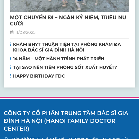
MỘT CHUYẾN ĐI – NGÀN KỶ NIỆM, TRIỆU NỤ
CƯỜI
11/08/2025
KHÁM BHYT THUẬN TIỆN TẠI PHÒNG KHÁM ĐA
KHOA BÁC SĨ GIA ĐÌNH HÀ NỘI
14 NĂM – MỘT HÀNH TRÌNH PHÁT TRIỂN
TẠI SAO NÊN TIÊM PHÒNG SỐT XUẤT HUYẾT?
HAPPY BIRTHDAY FDC
CÔNG TY CỔ PHẦN TRUNG TÂM BÁC SĨ GIA
ĐÌNH HÀ NỘI (HANOI FAMILY DOCTOR
CENTER)