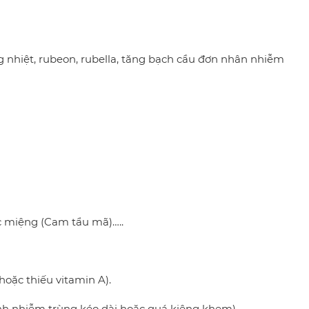
g nhiệt, rubeon, rubella, tăng bạch cầu đơn nhân nhiễm
miệng (Cam tẩu mã)…..
oặc thiếu vitamin A).
nh nhiễm trùng kéo dài hoặc quá kiêng khem)