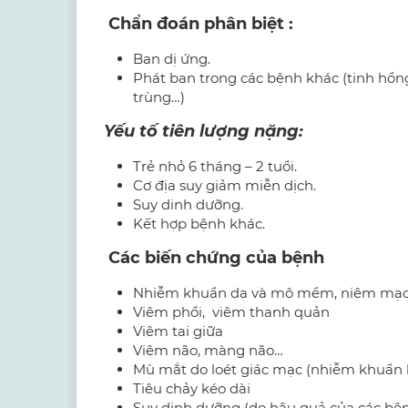
Chẩn đoán phân biệt :
Ban dị ứng.
Phát ban trong các bệnh khác (tinh hồn
trùng…)
Yếu tố tiên lượng nặng
:
Trẻ nhỏ 6 tháng – 2 tuổi.
Cơ địa suy giảm miễn dịch.
Suy dinh dưỡng.
Kết hợp bệnh khác.
Các biến chứng của bệnh
Nhiễm khuẩn da và mô mềm, niêm mạc 
Viêm phổi, viêm thanh quản
Viêm tai giữa
Viêm não, màng não…
Mù mắt do loét giác mạc (nhiễm khuẩn h
Tiêu chảy kéo dài
Suy dinh dưỡng (do hậu quả của các bệ