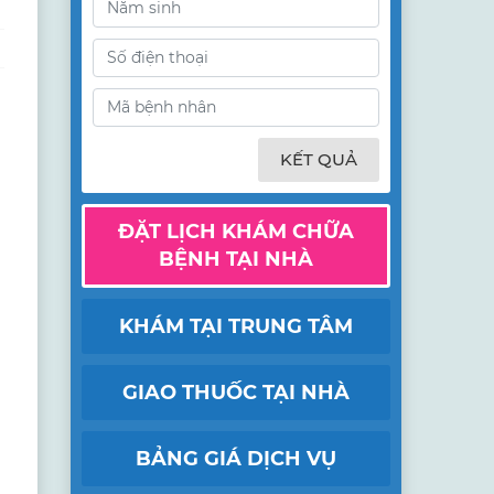
KẾT QUẢ
ĐẶT LỊCH KHÁM CHỮA
BỆNH TẠI NHÀ
KHÁM TẠI TRUNG TÂM
GIAO THUỐC TẠI NHÀ
BẢNG GIÁ DỊCH VỤ