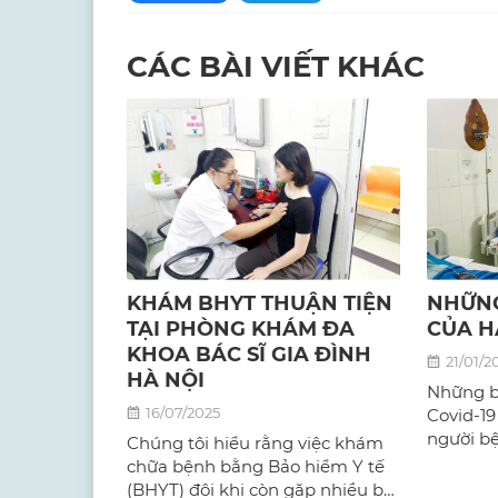
CÁC BÀI VIẾT KHÁC
KHÁM BHYT THUẬN TIỆN
NHỮNG
TẠI PHÒNG KHÁM ĐA
CỦA H
KHOA BÁC SĨ GIA ĐÌNH
21/01/2
HÀ NỘI
Những b
16/07/2025
Covid-19
người b
Chúng tôi hiểu rằng việc khám
lớn tuổi
chữa bệnh bằng Bảo hiểm Y tế
gặp ở nh
(BHYT) đôi khi còn gặp nhiều bỡ