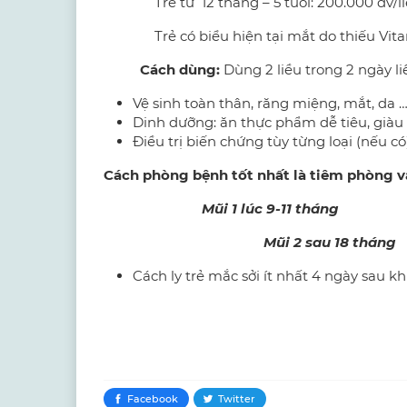
Trẻ từ 12 tháng – 5 tuổi: 200.000 đv/li
Trẻ có biểu hiện tại mắt do thiếu Vitamin 
Cách dùng
:
Dùng 2 liều trong 2 ngày li
Vệ sinh toàn thân, răng miệng, mắt, da 
Dinh dưỡng: ăn thực phẩm dễ tiêu, giàu
Điều trị biến chứng tùy từng loại (nếu có)
Cách phòng bệnh tốt nhất là tiêm phòng va
Mũi 1 lúc 9-11 tháng
Mũi 2 sau 18 tháng
Cách ly trẻ mắc sởi ít nhất 4 ngày sau k
Thạc sĩ Nhi kho
( P. Trưởng khoa Truy
Facebook
Twitter