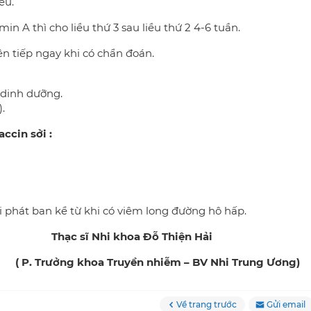
ều.
A thì cho liều thứ 3 sau liều thứ 2 4-6 tuần.
ên tiếp ngay khi có chẩn đoán.
…
 dinh dưỡng.
.
ccin sởi :
hi phát ban kể từ khi có viêm long đường hô hấp.
a Đỗ Thiện Hải
ền nhiễm – BV Nhi Trung Ương)
Về trang trước
Gửi email