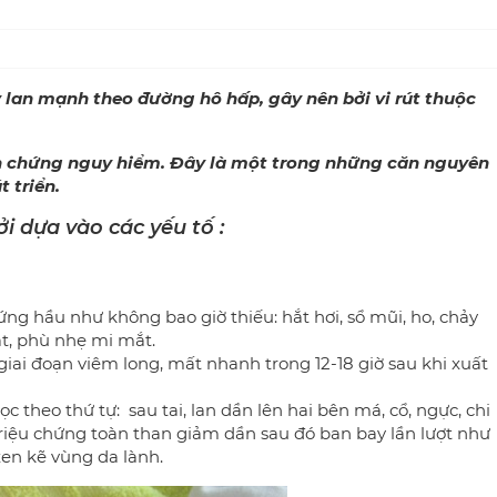
y lan mạnh theo đường hô hấp, gây nên bởi vi rút thuộc
ến chứng nguy hiểm. Đây là một trong những căn nguyên
t triển.
i dựa vào các yếu tố :
ứng hầu như không bao giờ thiếu: hắt hơi, sổ mũi, ho, chảy
t, phù nhẹ mi mắt.
giai đoạn viêm long, mất nhanh trong 12-18 giờ sau khi xuất
 theo thứ tự: sau tai, lan dần lên hai bên má, cổ, ngực, chi
c triệu chứng toàn than giảm dần sau đó ban bay lần lượt như
xen kẽ vùng da lành.