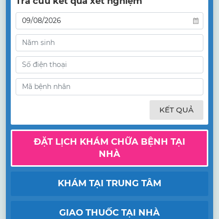
Tra cứu kết quả xét nghiệm
KẾT QUẢ
ĐẶT LỊCH KHÁM CHỮA BỆNH TẠI
NHÀ
KHÁM TẠI TRUNG TÂM
GIAO THUỐC TẠI NHÀ