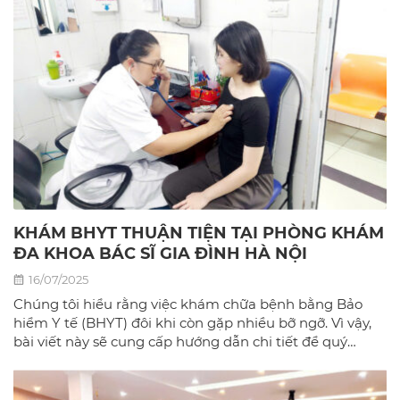
KHÁM BHYT THUẬN TIỆN TẠI PHÒNG KHÁM
ĐA KHOA BÁC SĨ GIA ĐÌNH HÀ NỘI
16/07/2025
Chúng tôi hiểu rằng việc khám chữa bệnh bằng Bảo
hiểm Y tế (BHYT) đôi khi còn gặp nhiều bỡ ngỡ. Vì vậy,
bài viết này sẽ cung cấp hướng dẫn chi tiết để quý
khách có thể sử dụng BHYT một cách dễ dàng và hiệu
quả nhất tại phòng khám đa khoa Bác sĩ gia đình hà
Nội.