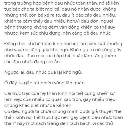
trong trường hợp bệnh đau nhức toàn thân, nó sẽ liên
tục báo cho ta biết mọi cái đau nó nhận được, không
những thế, còn bé xé ra to, đau ít báo cáo đau nhiều,
khiến ta cảm thấy đau nhiều hơn.Vì đau đớn, người
bệnh thường không dám vận động khiến cơ thể suy
nhược, kém sức chịu đựng, nên càng dễ đau nhức.
Đồng thời, khi hệ thần kinh nội tiết làm việc bất thường
như vậy, nó cũng gây khó ngủ. Khó ngủ tự nó cũng gây
nhức đầu, đau mỏi các bắp thịt, hoặc làm tăng thêm
các đau nhức đang có sẵn.
Ngược lại, đau nhức quá lại khó ngủ.
Ở đây, ta gặp rất nhiều vòng lẩn quẩn.
Cái trục trặc của hệ thần kinh nội tiết cũng khiến sự
làm việc của nhiều cơ quan xáo trộn, gây nhiều triệu
chứng khác biệt như đã kể trên.
Có điều người ta chưa chứng minh được giả thuyết “hệ
thần kinh nội tiết trục trặc nên gây bệnh đau nhức toàn
thân” này một cách trắng đen tách bạch, vì các thử