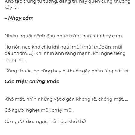
Khó tập trung tư tưởng, đãng trí, hay quên cũng thường
xảy ra.
– Nhạy cảm
Nhiều người bệnh đau nhức toàn thân rất nhạy cảm.
Họ nôn nao khó chịu khi ngửi mùi (mùi thức ăn, mùi
dầu thơm, …), khi nhìn ánh sáng mạnh, khi nghe tiếng
động lớn.
Dùng thuốc, họ cũng hay bị thuốc gây phản ứng bất lợi.
Các triệu chứng khác
Khô mắt, nhìn những vật ở gần không rõ, chóng mặt, …
Có người nghẹt mũi, chảy mũi.
Có người đau ngực, hồi hộp, khó thở.