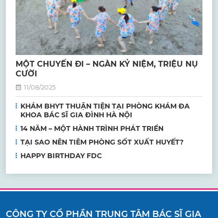
MỘT CHUYẾN ĐI – NGÀN KỶ NIỆM, TRIỆU NỤ
CƯỜI
11/08/2025
KHÁM BHYT THUẬN TIỆN TẠI PHÒNG KHÁM ĐA
KHOA BÁC SĨ GIA ĐÌNH HÀ NỘI
14 NĂM – MỘT HÀNH TRÌNH PHÁT TRIỂN
TẠI SAO NÊN TIÊM PHÒNG SỐT XUẤT HUYẾT?
HAPPY BIRTHDAY FDC
CÔNG TY CỔ PHẦN TRUNG TÂM BÁC SĨ GIA