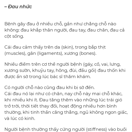
– Đau nhức
Bệnh gây đau ở nhiều chỗ, gần như chẳng chỗ nào
không: đau khắp thân người, đau tay, đau chân, đau cả
cột sống.
Cái đau cảm thấy trên da (skin), trong bắp thịt
(muscles), gân (ligaments), xương (bones).
Nhiều điểm trên cơ thể người bệnh (gáy, cổ, vai, lưng,
xương sườn, khuỷu tay, hông, đùi, đầu gối) đau thốn khi
được ấn sờ trong lúc bác sĩ thăm khám.
Có người chỗ nào cũng đau khi bị sờ đến.
Cái đau nó lại như có chân, nay chỗ này mai chỗ khác,
khi nhiều khi ít. Đau tăng thêm vào những lúc trái gió
trở trời, thời tiết thay đổi, hoạt động nhiều hơn bình
thường, khi tinh thần căng thẳng, ngủ không ngon giấc,
và lúc có kinh.
Người bệnh thường thấy cứng người (stiffness) vào buổi