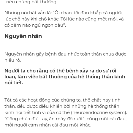
triệu chứng bất thường.
Nhưng nổi bật vẫn là: “Ôi chao, tôi đau khắp cả người,
lúc chỗ này khi chỗ khác. Tôi lúc nào cũng mệt mỏi, và
có đêm nào ngủ ngon đâu”.
Nguyên nhân
Nguyên nhân gây bệnh đau nhức toàn thân chưa được
hiểu rõ.
Người ta cho rằng có thể bệnh xảy ra do sự rối
loạn, làm việc bất thường của hệ thống thần kinh
nội tiết.
Tất cả các hoạt động của chúng ta, thể chất hay tinh
thần, đều được điều khiển bởi những hệ thống thần
kinh nội tiết tinh vi của cơ thể (neuroendocrine system).
“Công chúa đứt tay, ăn mày đổ ruột”, cùng một cái đau,
mỗi người cảm nhận cái đau một khác.