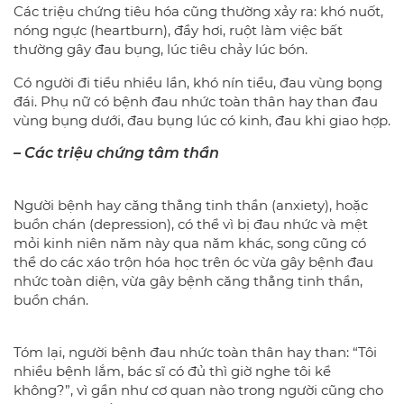
Các triệu chứng tiêu hóa cũng thường xảy ra: khó nuốt,
nóng ngực (heartburn), đầy hơi, ruột làm việc bất
thường gây đau bụng, lúc tiêu chảy lúc bón.
Có người đi tiểu nhiều lần, khó nín tiểu, đau vùng bọng
đái. Phụ nữ có bệnh đau nhức toàn thân hay than đau
vùng bụng dưới, đau bụng lúc có kinh, đau khi giao hợp.
– Các triệu chứng tâm thần
Người bệnh hay căng thẳng tinh thần (anxiety), hoặc
buồn chán (depression), có thể vì bị đau nhức và mệt
mỏi kinh niên năm này qua năm khác, song cũng có
thể do các xáo trộn hóa học trên óc vừa gây bệnh đau
nhức toàn diện, vừa gây bệnh căng thẳng tinh thần,
buồn chán.
Tóm lại, người bệnh đau nhức toàn thân hay than: “Tôi
nhiều bệnh lắm, bác sĩ có đủ thì giờ nghe tôi kể
không?”, vì gần như cơ quan nào trong người cũng cho