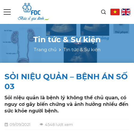
Tin tức & Sự kiện
Trang chủ
Tin tức & Sự kiện
SỎI NIỆU QUẢN – BỆNH ÁN SỐ
03
Sỏi niệu quản là bệnh lý không thể chủ quan, có
nguy cơ gây biến chứng và ảnh hưởng nhiều đến
sức khỏe người bệnh.
09/09/2021
4548 lượt xem