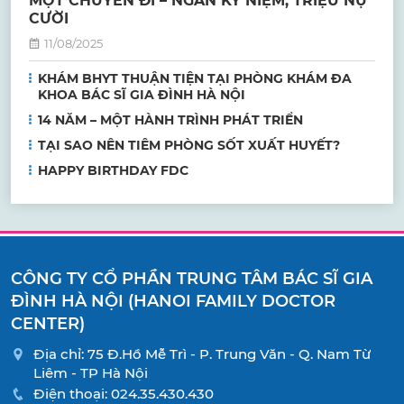
MỘT CHUYẾN ĐI – NGÀN KỶ NIỆM, TRIỆU NỤ
CƯỜI
11/08/2025
KHÁM BHYT THUẬN TIỆN TẠI PHÒNG KHÁM ĐA
KHOA BÁC SĨ GIA ĐÌNH HÀ NỘI
14 NĂM – MỘT HÀNH TRÌNH PHÁT TRIỂN
TẠI SAO NÊN TIÊM PHÒNG SỐT XUẤT HUYẾT?
HAPPY BIRTHDAY FDC
CÔNG TY CỔ PHẦN TRUNG TÂM BÁC SĨ GIA
ĐÌNH HÀ NỘI (HANOI FAMILY DOCTOR
CENTER)
Địa chỉ: 75 Đ.Hồ Mễ Trì - P. Trung Văn - Q. Nam Từ
Liêm - TP Hà Nội
Điện thoại:
024.35.430.430