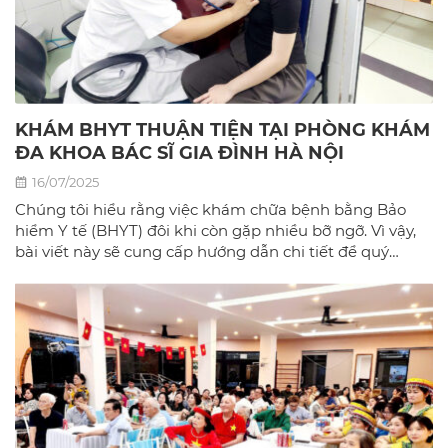
KHÁM BHYT THUẬN TIỆN TẠI PHÒNG KHÁM
ĐA KHOA BÁC SĨ GIA ĐÌNH HÀ NỘI
16/07/2025
Chúng tôi hiểu rằng việc khám chữa bệnh bằng Bảo
hiểm Y tế (BHYT) đôi khi còn gặp nhiều bỡ ngỡ. Vì vậy,
bài viết này sẽ cung cấp hướng dẫn chi tiết để quý
khách có thể sử dụng BHYT một cách dễ dàng và hiệu
quả nhất tại phòng khám đa khoa Bác sĩ gia đình hà
Nội.