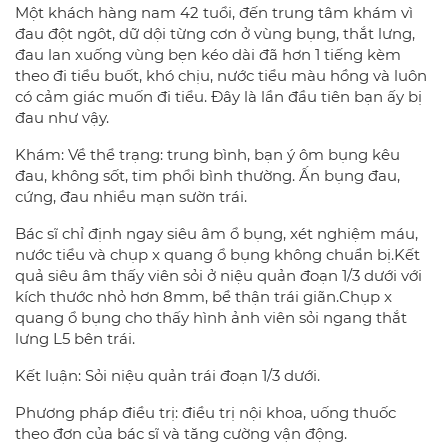
Một khách hàng nam 42 tuổi, đến trung tâm khám vì
đau đột ngôt, dữ dội từng cơn ở vùng bụng, thắt lưng,
đau lan xuống vùng bẹn kéo dài đã hơn 1 tiếng kèm
theo đi tiểu buốt, khó chịu, nước tiểu màu hồng và luôn
có cảm giác muốn đi tiểu. Đây là lần đầu tiên bạn ấy bị
đau như vậy.
Khám: Về thể trạng: trung bình, bạn ý ôm bụng kêu
đau, không sốt, tim phổi bình thường. Ấn bụng đau,
cứng, đau nhiều mạn sườn trái.
Bác sĩ chỉ định ngay siêu âm ổ bụng, xét nghiệm máu,
nước tiểu và chụp x quang ổ bụng không chuẩn bị.Kết
quả siêu âm thấy viên sỏi ở niệu quản đoạn 1/3 dưới với
kích thước nhỏ hơn 8mm, bể thận trái giãn.Chụp x
quang ổ bụng cho thấy hình ảnh viên sỏi ngang thắt
lưng L5 bên trái.
Kết luận: Sỏi niệu quản trái đoạn 1/3 dưới.
Phương pháp điều trị: điều trị nội khoa, uống thuốc
theo đơn của bác sĩ và tăng cường vận động.