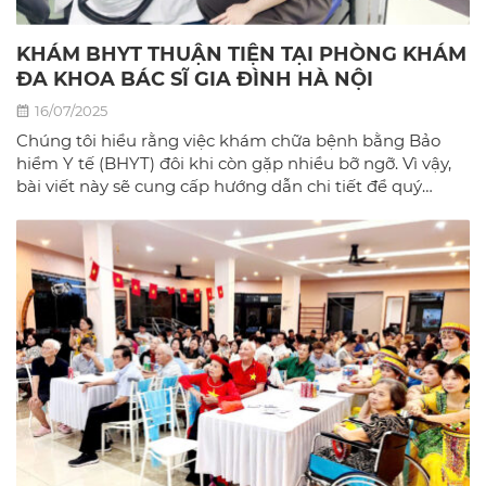
KHÁM BHYT THUẬN TIỆN TẠI PHÒNG KHÁM
ĐA KHOA BÁC SĨ GIA ĐÌNH HÀ NỘI
16/07/2025
Chúng tôi hiểu rằng việc khám chữa bệnh bằng Bảo
hiểm Y tế (BHYT) đôi khi còn gặp nhiều bỡ ngỡ. Vì vậy,
bài viết này sẽ cung cấp hướng dẫn chi tiết để quý
khách có thể sử dụng BHYT một cách dễ dàng và hiệu
quả nhất tại phòng khám đa khoa Bác sĩ gia đình hà
Nội.