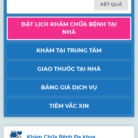
KẾT QUẢ
ĐẶT LỊCH KHÁM CHỮA BỆNH TẠI
NHÀ
KHÁM TẠI TRUNG TÂM
GIAO THUỐC TẠI NHÀ
BẢNG GIÁ DỊCH VỤ
TIÊM VẮC XIN
Khám Chữa Bệnh Đa khoa