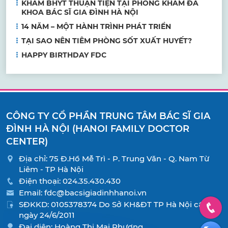
KHÁM BHYT THUẬN TIỆN TẠI PHÒNG KHÁM ĐA
KHOA BÁC SĨ GIA ĐÌNH HÀ NỘI
14 NĂM – MỘT HÀNH TRÌNH PHÁT TRIỂN
TẠI SAO NÊN TIÊM PHÒNG SỐT XUẤT HUYẾT?
HAPPY BIRTHDAY FDC
CÔNG TY CỔ PHẦN TRUNG TÂM BÁC SĨ GIA
ĐÌNH HÀ NỘI (HANOI FAMILY DOCTOR
CENTER)
Địa chỉ: 75 Đ.Hồ Mễ Trì - P. Trung Văn - Q. Nam Từ
Liêm - TP Hà Nội
Điện thoại:
024.35.430.430
Email:
fdc@bacsigiadinhhanoi.vn
SĐKKD: 0105378374 Do Sở KH&ĐT TP Hà Nội cấp
ngày 24/6/2011
Đại diện: Hoàng Thị Mai Phương